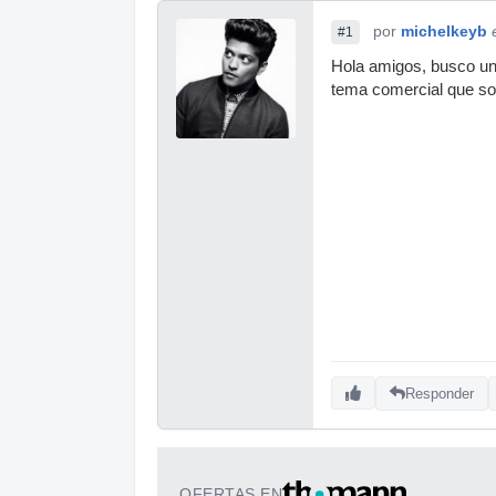
por
michelkeyb
#1
Hola amigos, busco un
tema comercial que s
Responder
OFERTAS EN