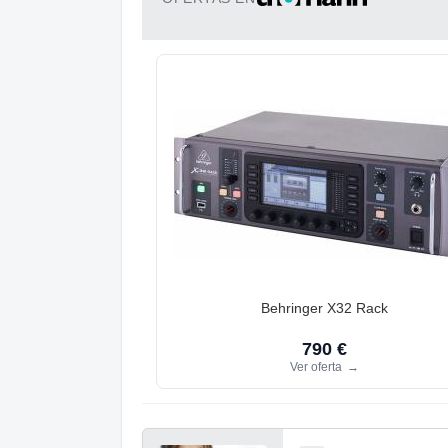
Behringer X32 Rack
790 €
Ver oferta
→