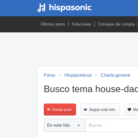
Últimos posts
Soluciones
Consejos de compra
Foros
Hispasónicos
Charla general
Busco tema house-dac
Enviar post
Seguir este hilo
Ma