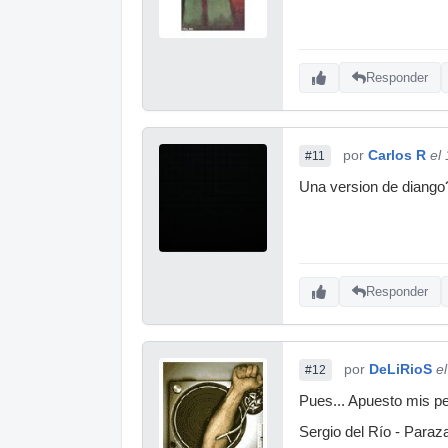
Responder
por
Carlos R
el
#11
Una version de diango
Responder
por
DeLiRioS
e
#12
Pues... Apuesto mis pe
Sergio del Río - Paraz