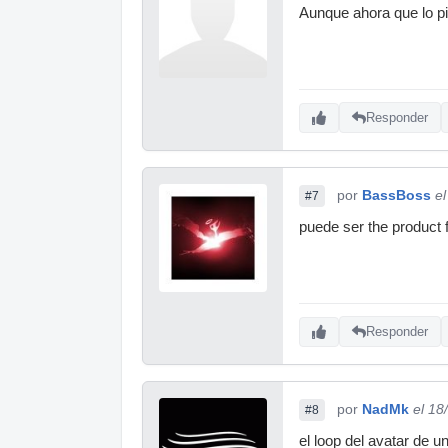
Aunque ahora que lo p
Responder
por
BassBoss
e
#7
puede ser the product 
Responder
por
NadMk
el 18
#8
el loop del avatar de u