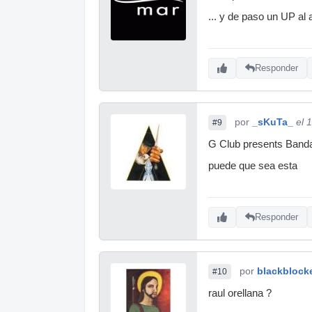
... y de paso un UP al
Responder
por
_sKuTa_
el 
#9
G Club presents Banda
puede que sea esta
Responder
por
blackblock
#10
raul orellana ?