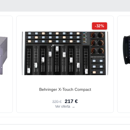
-32%
Behringer X-Touch Compact
217 €
320 €
Ver oferta
→