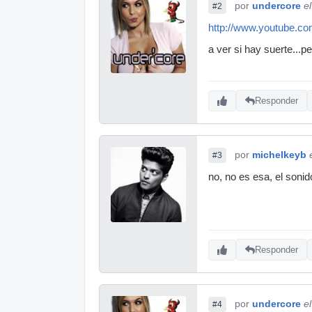
por
undercore
e
#2
http://www.youtube.
a ver si hay suerte...pe
Responder
por
michelkeyb
#3
no, no es esa, el soni
Responder
por
undercore
e
#4