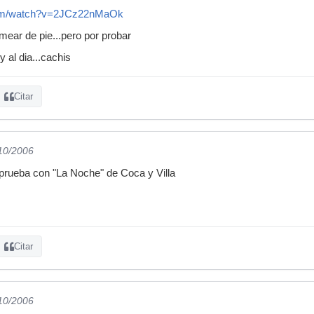
com/watch?v=2JCz22nMaOk
mear de pie...pero por probar
 al dia...cachis
Citar
/10/2006
prueba con "La Noche" de Coca y Villa
Citar
/10/2006