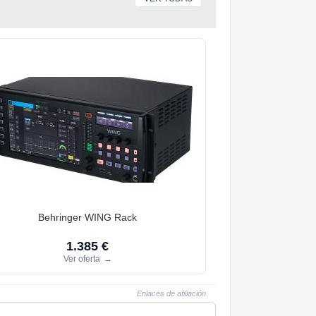
Behringer WING Rack
1.385 €
Ver oferta
→
Enlaces de afiliación