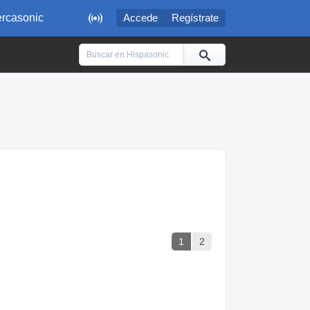

rcasonic
Accede
Regístrate
1
2