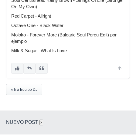
Soul Central feat. Kathy Brown - Strings Of Life (Stronger
On My Own)
Red Carpet - Allright
Octave One - Black Water
Moloko - Forever More (Balearic Soul Percu Edit) por
ejemplo
Milk & Sugar - What Is Love
« Ir a Equipo DJ
NUEVO POST
×