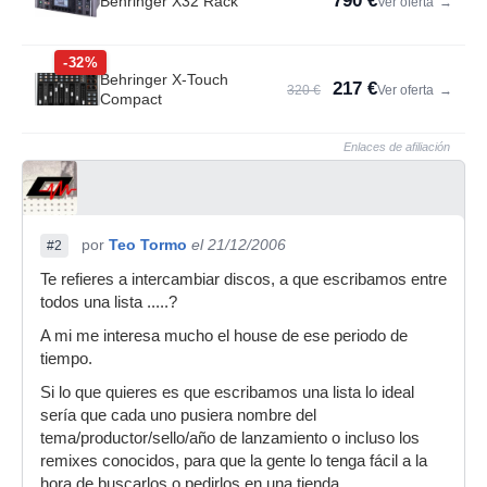
790 €
Behringer X32 Rack
Ver oferta
→
-32%
Behringer X-Touch
217 €
320 €
Ver oferta
→
Compact
Enlaces de afiliación
por
Teo Tormo
el 21/12/2006
#2
Te refieres a intercambiar discos, a que escribamos entre
todos una lista .....?
A mi me interesa mucho el house de ese periodo de
tiempo.
Si lo que quieres es que escribamos una lista lo ideal
sería que cada uno pusiera nombre del
tema/productor/sello/año de lanzamiento o incluso los
remixes conocidos, para que la gente lo tenga fácil a la
hora de buscarlos o pedirlos en una tienda.