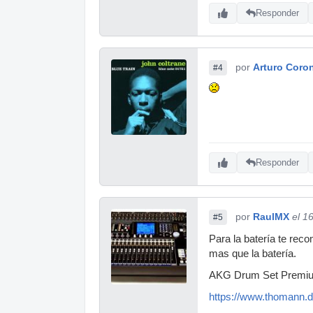
Responder
por
Arturo Coro
#4
Responder
por
RaulMX
el 1
#5
Para la batería te re
mas que la batería.
AKG Drum Set Premi
https://www.thomann.