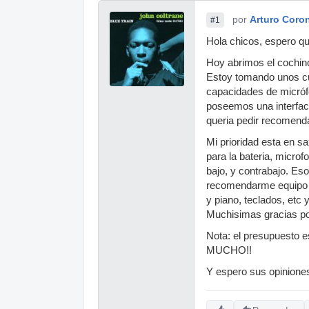
por
Arturo Coro
#1
Hola chicos, espero qu
Hoy abrimos el cochino
Estoy tomando unos c
capacidades de micróf
poseemos una interface
queria pedir recomenda
Mi prioridad esta en s
para la bateria, microf
bajo, y contrabajo. E
recomendarme equipo p
y piano, teclados, etc
Muchisimas gracias po
Nota: el presupuesto 
MUCHO!!
Y espero sus opiniones