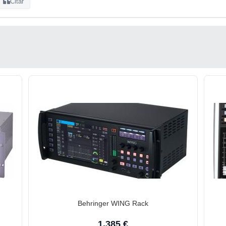
Citar
Behringer WING Rack
1.385 €