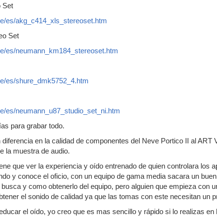
 Set
de/es/akg_c414_xls_stereoset.htm
o Set
de/es/neumann_km184_stereoset.htm
de/es/shure_dmk5752_4.htm
de/es/neumann_u87_studio_set_ni.htm
ías para grabar todo.
 diferencia en la calidad de componentes del Neve Portico II al ART
de la muestra de audio.
ne que ver la experiencia y oído entrenado de quien controlara los ap
ndo y conoce el oficio, con un equipo de gama media sacara un buen
 busca y como obtenerlo del equipo, pero alguien que empieza con un
tener el sonido de calidad ya que las tomas con este necesitan un 
ducar el oído, yo creo que es mas sencillo y rápido si lo realizas en