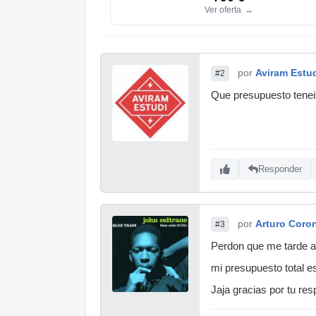
Ver oferta
→
por
Aviram Estu
#2
Que presupuesto teneis
Responder
por
Arturo Coro
#3
Perdon que me tarde 
mi presupuesto total 
Jaja gracias por tu r