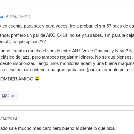
na
el 16/04/2014
 en cuenta, para sax y para voces. Ire a probar, el sm 57 pues de ca
ence, prefiero un par de AKG C414, no se y tu sabes, sm para la caj
sátil, tu que opinas???
ucho, cambia mucho el sonido entre ART Voice Channel y Neve? No s
clásico de jazz, pero tampoco regalar mi dinero. No se que pienses, 
cesito insonorizar. Tengo unos monitores adam y una buena maquin
en el equipo para obtener una gran grabación (particularmente por el
POMDER AMIGO
Citar
6/04/2014
rado sale mucho mas caro pero bueno al cliente lo que pida.