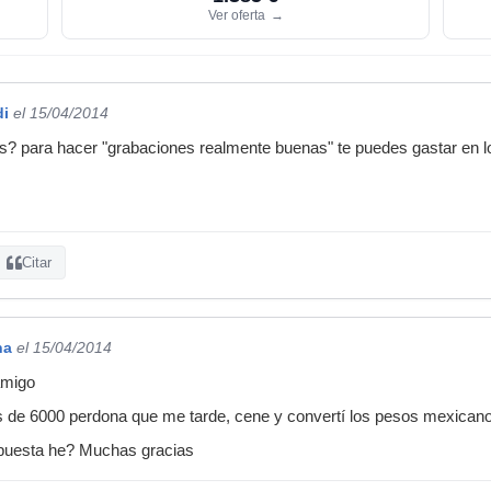
Ver oferta
→
di
el 15/04/2014
? para hacer "grabaciones realmente buenas" te puedes gastar en lo
Citar
na
el 15/04/2014
amigo
es de 6000 perdona que me tarde, cene y convertí los pesos mexicano
espuesta he? Muchas gracias