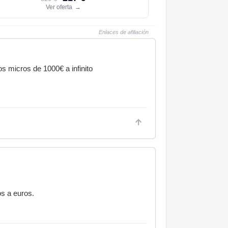
Ver oferta
→
Enlaces de afiliación
s micros de 1000€ a infinito
s a euros.