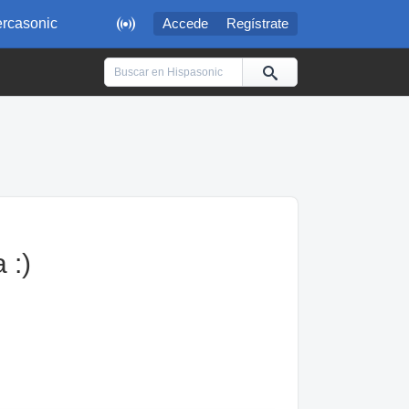

rcasonic
Accede
Regístrate
 :)