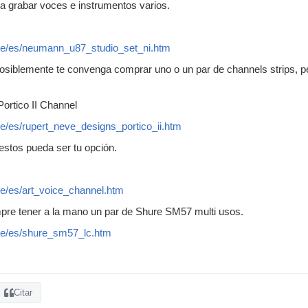
a grabar voces e instrumentos varios.
de/es/neumann_u87_studio_set_ni.htm
osiblemente te convenga comprar uno o un par de channels strips, p
ortico II Channel
e/es/rupert_neve_designs_portico_ii.htm
 estos pueda ser tu opción.
e/es/art_voice_channel.htm
pre tener a la mano un par de Shure SM57 multi usos.
de/es/shure_sm57_lc.htm
Citar