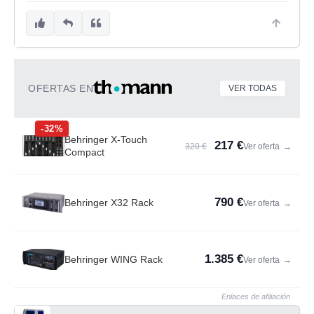
OFERTAS EN
VER TODAS
-32%
Behringer X-Touch
217 €
320 €
Ver oferta
→
Compact
790 €
Behringer X32 Rack
Ver oferta
→
1.385 €
Behringer WING Rack
Ver oferta
→
Enlaces de afiliación