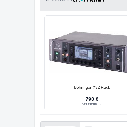
Behringer X32 Rack
790 €
Ver oferta
→