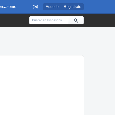

rcasonic
Accede
Regístrate