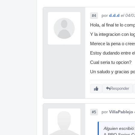
por
d.d.d
el 04/0
#4
Hola, al final te lo co
Y la integracion con lo
Merece la pena o cree
Estoy dudando entre el 
Cual seria tu opcion?
Un saludo y gracias p
Responder
por
VillaPablejo
#5
Alguien escribió:
A-PRO Series Co