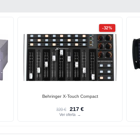
-32%
Behringer X-Touch Compact
217 €
320 €
Ver oferta
→