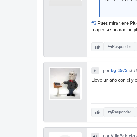
#3
Pues mira tiene Plug
reaper si sacaran un pl
Responder
por
bgf1973
el 1
#6
Llevo un año con el y 
Responder
por
VillaPablejo
#7