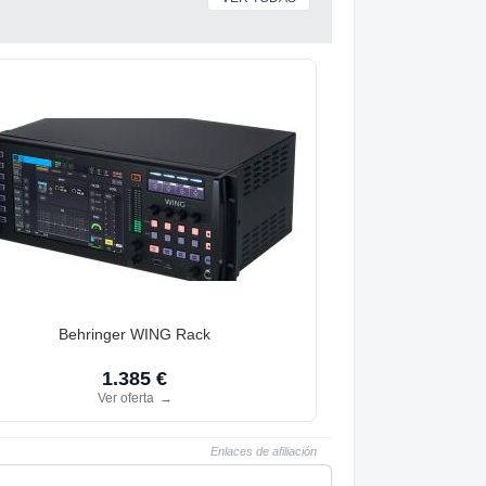
Behringer WING Rack
1.385 €
Ver oferta
→
Enlaces de afiliación