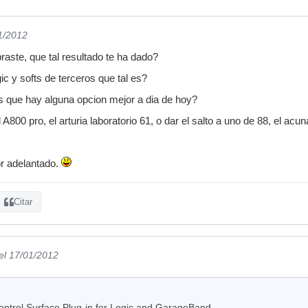
1/2012
mpraste, que tal resultado te ha dado?
gic y softs de terceros que tal es?
s que hay alguna opcion mejor a dia de hoy?
A800 pro, el arturia laboratorio 61, o dar el salto a uno de 88, el acun
or adelantado.
Citar
el 17/01/2012
ntrol Surface Plug-in for Logic and GarageBand