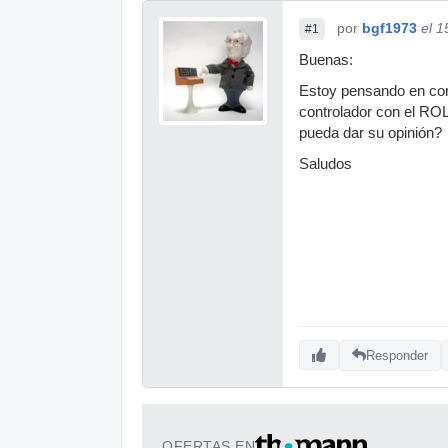
por
bgf1973
el 1
#1
Buenas:
Estoy pensando en com
controlador con el RO
pueda dar su opinión?
Saludos
Responder
OFERTAS EN