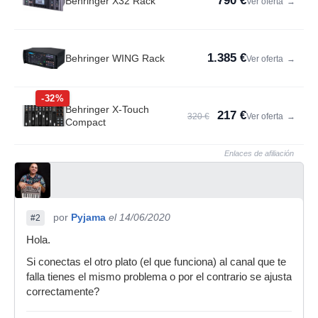
790 €
Behringer X32 Rack
Ver oferta
→
1.385 €
Behringer WING Rack
Ver oferta
→
-32%
Behringer X-Touch
217 €
320 €
Ver oferta
→
Compact
Enlaces de afiliación
por
Pyjama
el 14/06/2020
#2
Hola.
Si conectas el otro plato (el que funciona) al canal que te
falla tienes el mismo problema o por el contrario se ajusta
correctamente?