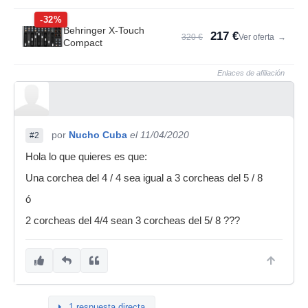
-32%
Behringer X-Touch
217 €
320 €
Ver oferta
→
Compact
Enlaces de afiliación
por
Nucho Cuba
el 11/04/2020
#2
Hola lo que quieres es que:
Una corchea del 4 / 4 sea igual a 3 corcheas del 5 / 8
ó
2 corcheas del 4/4 sean 3 corcheas del 5/ 8 ???
1 respuesta directa