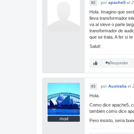
por
apache5
el 
#2
Hola. Imagino que serà
lleva transformador int
va al sleve o parte lar
transformador de audio
que se trata. A fer si te
Salut!
Responder
por
Australia
el 
#3
Hola.
Como dice apache5, co
también como dice apa
mod
Pero insisto, sería bu