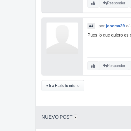
Responder
por
josema29
el
#4
Pues lo que quiero es 
Responder
« Ir a Hazlo tú mismo
NUEVO POST
×