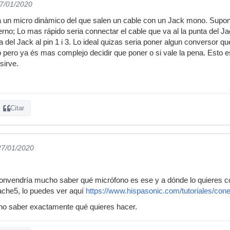
27/01/2020
 un micro dinàmico del que salen un cable con un Jack mono. Suponi
erno; Lo mas rápido seria connectar el cable que va al la punta del Jack
ga del Jack al pin 1 i 3. Lo ideal quizas seria poner algun conversor q
 pero ya és mas complejo decidir que poner o si vale la pena. Esto e
 sirve.
Citar
27/01/2020
nvendría mucho saber qué micrófono es ese y a dónde lo quieres c
che5, lo puedes ver aquí
https://www.hispasonic.com/tutoriales/con
eno saber exactamente qué quieres hacer.