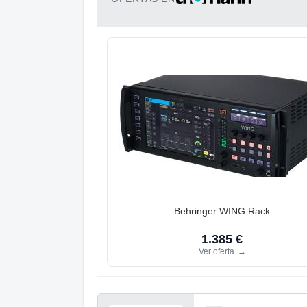
Behringer WING Rack
1.385 €
Ver oferta
→