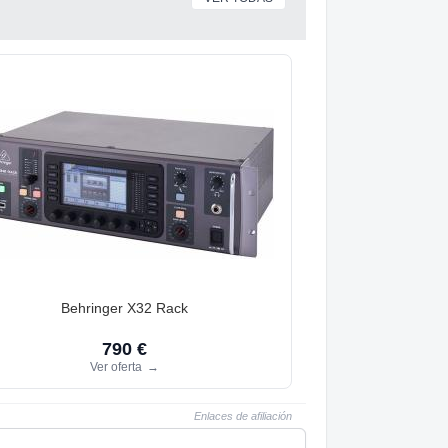
Behringer X32 Rack
790 €
Ver oferta
→
Enlaces de afiliación