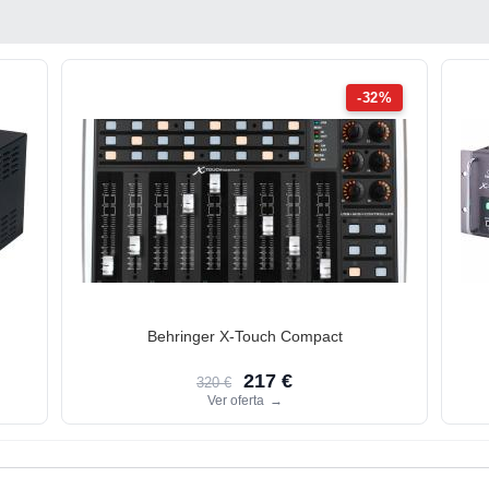
-32%
Behringer X-Touch Compact
217 €
320 €
Ver oferta
→