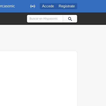

rcasonic
Accede
Regístrate