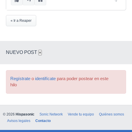
« Ir a Reaper
NUEVO POST
×
Regístrate
o
identifícate
para poder postear en este
hilo
© 2026
Hispasonic
Sonic Network
Vende tu equipo
Quiénes somos
Avisos legales
Contacto