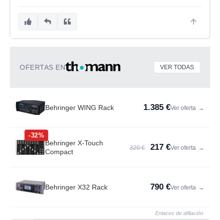
OFERTAS EN
VER TODAS
1.385 €
Behringer WING Rack
Ver oferta
→
-32%
Behringer X-Touch
217 €
320 €
Ver oferta
→
Compact
790 €
Behringer X32 Rack
Ver oferta
→
Enlaces de afiliación