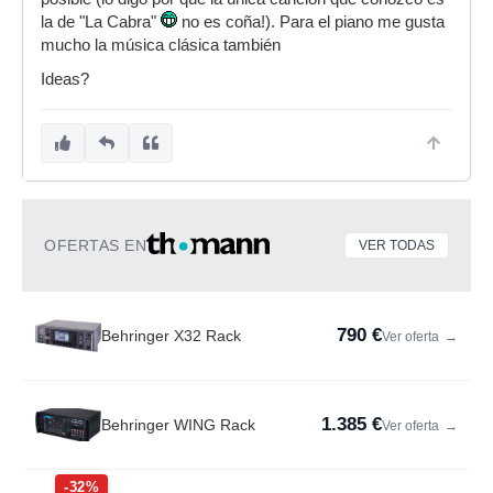
la de "La Cabra"
no es coña!). Para el piano me gusta
mucho la música clásica también
Ideas?
OFERTAS EN
VER TODAS
790 €
Behringer X32 Rack
Ver oferta
→
1.385 €
Behringer WING Rack
Ver oferta
→
-32%