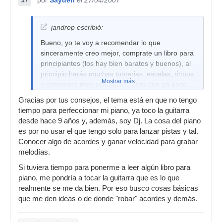
por
Sayden
el 27/04/2007
#7
jandrop escribió:
Bueno, yo te voy a recomendar lo que
sinceramente creo mejor, comprate un libro para
principiantes (los hay bien baratos y buenos), al
principio harás muchas tonterias, escalas, ritmos
Mostrar más
y canciones muy sencillas..., pero con un poco
de paciencia obtendras una base mejor para
Gracias por tus consejos, el tema está en que no tengo
poder continuar.
tiempo para perfeccionar mi piano, ya toco la guitarra
desde hace 9 años y, además, soy Dj. La cosa del piano
es por no usar el que tengo solo para lanzar pistas y tal.
Conocer algo de acordes y ganar velocidad para grabar
melodías.
Si tuviera tiempo para ponerme a leer algún libro para
piano, me pondría a tocar la guitarra que es lo que
realmente se me da bien. Por eso busco cosas básicas
que me den ideas o de donde "robar" acordes y demás.