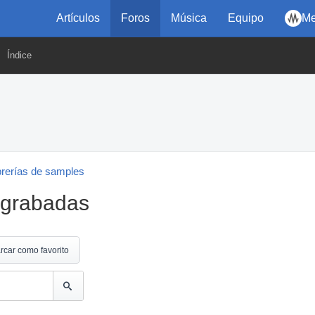
Artículos
Foros
Música
Equipo
Me
Índice
brerías de samples
egrabadas
rcar como favorito