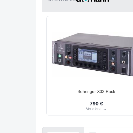
Behringer X32 Rack
790 €
Ver oferta
→