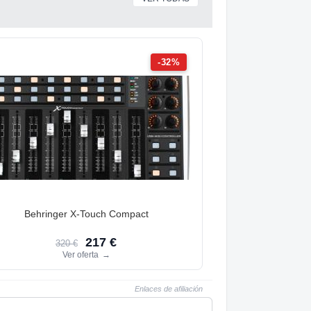
-32%
Behringer X-Touch Compact
217 €
320 €
Ver oferta
→
Enlaces de afiliación