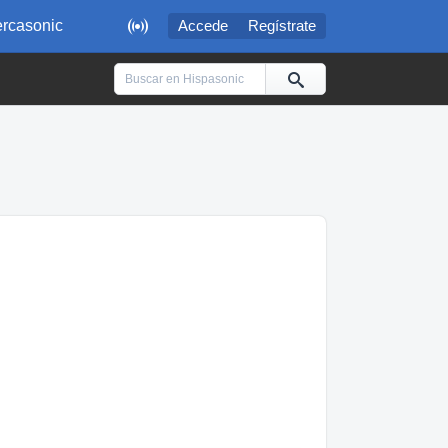

rcasonic
Accede
Regístrate