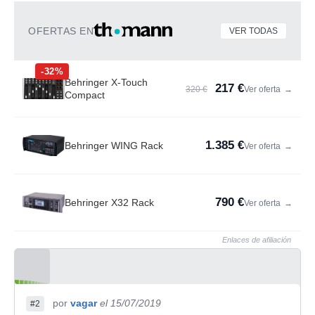
OFERTAS EN
VER TODAS
-32%
Behringer X-Touch
217 €
320 €
Ver oferta
→
Compact
1.385 €
Behringer WING Rack
Ver oferta
→
790 €
Behringer X32 Rack
Ver oferta
→
Enlaces de afiliación
por
vagar
el 15/07/2019
#2