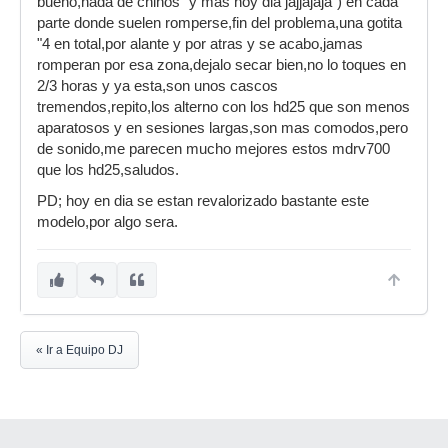
bueno,nada de chinos "y mas hoy dia jajjajaja") en cada
parte donde suelen romperse,fin del problema,una gotita
"4 en total,por alante y por atras y se acabo,jamas
romperan por esa zona,dejalo secar bien,no lo toques en
2/3 horas y ya esta,son unos cascos
tremendos,repito,los alterno con los hd25 que son menos
aparatosos y en sesiones largas,son mas comodos,pero
de sonido,me parecen mucho mejores estos mdrv700
que los hd25,saludos.
PD; hoy en dia se estan revalorizado bastante este
modelo,por algo sera.
« Ir a Equipo DJ