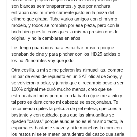
son blancas semitrnsparentes, y que por anchura
entraban casi milimetricamente justo en la pieza del
cilindro que giraba. Tube varios amigos con el mismo
modelo, y todos se rompian por esa pieza, pero con la
brida bien puesta, consigues la misma presion que de
original, y no la cambiaras en años.
Los tengo guardados para escuchar musica porque
sonaban de cine y para pinchar con los HD25 adidas o
los hd 25 normles voy que jodo.
Otra cosilla, a mi se me pelaron las almuadillas, compre
un par de ellas de repuesto en un SAT oficial de Sony, y
se volvieron a pelar, y juraria que el recambio pese a ser
100% original me duró mucho menos, creo que se
estropeaban todos porque con la barba (que me afeito y
tal pero es dura como mi cabeza) se escojonaban. Te
recomiendo quites la pelicula de piel entera, que cuesta
bastante y con cuidado, para que las almuadillas se
queden "calvas" porque aunque no es el mismo tacto, la
espuma es bastante suave y ni te manchas la cara con
los restos ni se te meten para dentro del casco que seria