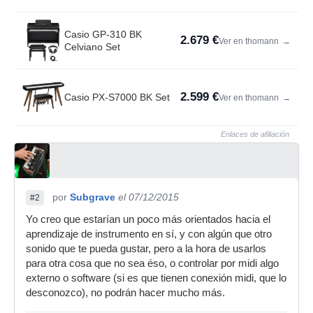
Casio GP-310 BK
2.679 €
Ver en thomann
→
Celviano Set
2.599 €
Casio PX-S7000 BK Set
Ver en thomann
→
Enlaces de afiliación
por
Subgrave
el 07/12/2015
#2
Yo creo que estarían un poco más orientados hacia el
aprendizaje de instrumento en sí, y con algún que otro
sonido que te pueda gustar, pero a la hora de usarlos
para otra cosa que no sea éso, o controlar por midi algo
externo o software (si es que tienen conexión midi, que lo
desconozco), no podrán hacer mucho más.