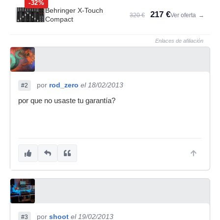
-32%
Behringer X-Touch
217 €
320 €
Ver oferta
→
Compact
Enlaces de afiliación
por
rod_zero
el 18/02/2013
#2
por que no usaste tu garantía?
por
shoot
el 19/02/2013
#3