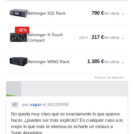
790 €
Behringer X32 Rack
Ver oferta
→
-32%
Behringer X-Touch
217 €
320 €
Ver oferta
→
Compact
1.385 €
Behringer WING Rack
Ver oferta
→
Enlaces de afiliación
por
vagar
el 16/12/2009
#2
No queda muy claro qué es exactamente lo que quieres
hacer, ¿puedes ser más explícito? En cualquier caso a lo
mejor lo que más te interesa es echarle un vistazo a
Sonic Annotator: