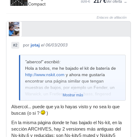
217 €
320 €
Ver oferta
→
Compact
Enlaces de afiliación
por
jotaj
el 06/03/2003
#2
"alsercol" escribió:
Hola a todos, me he bajado el kit de batería de
http://www.nskit.com
y ahora me gustaría
encontrar una página similar que tengan
muestras de bajos, por ejemplo un Fender, un
Warwick, un Fretless, un Slap bass, fingered
Mostrar más
bass, etc. para crear mis propios patches de
Alsercol... puede que ya lo hayas visto y no sea lo que
bajo.
buscas (o si ?
)
¿Conoceis alguna página que tenga estas
En la misma página donde te has bajado el Ns-kit, en la
cosas?
sección ARCHIVES, hay 2 versiones más antiguas del
Ns-kitv.6 y reducidas; son Ns-kitv5 muted y Nskitv5