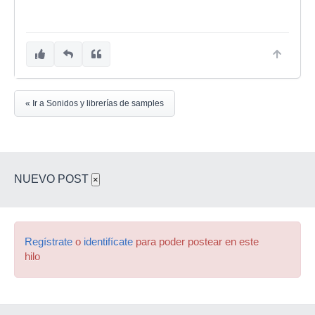
« Ir a Sonidos y librerías de samples
NUEVO POST
×
Regístrate
o
identifícate
para poder postear en este
hilo