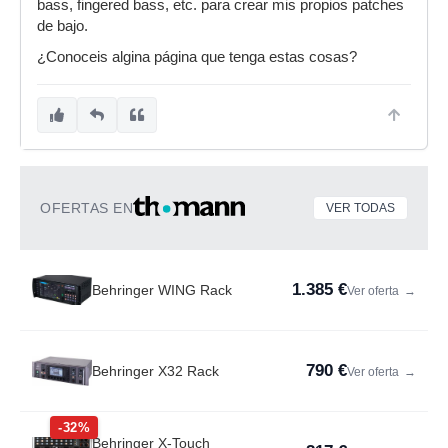
bass, fingered bass, etc. para crear mis propios patches
de bajo.
¿Conoceis algina página que tenga estas cosas?
OFERTAS EN
VER TODAS
1.385 €
Behringer WING Rack
Ver oferta
→
790 €
Behringer X32 Rack
Ver oferta
→
-32%
Behringer X-Touch