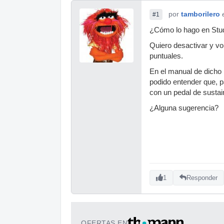
por
tamborilero
#1
¿Cómo lo hago en Stu
Quiero desactivar y vol
puntuales.
En el manual de dicho 
podido entender que, pa
con un pedal de susta
¿Alguna sugerencia?
1
Responder
OFERTAS EN