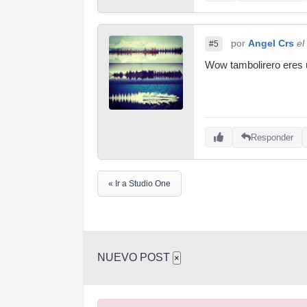
por
Angel Crs
el
#5
Wow tambolirero eres 
Responder
« Ir a Studio One
NUEVO POST
×