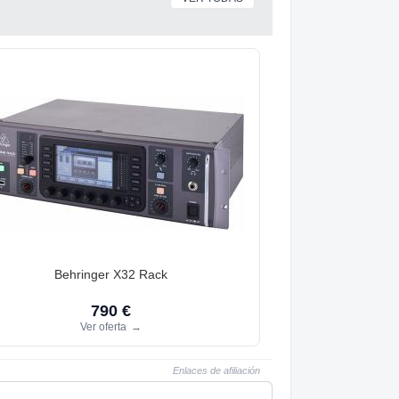
Behringer X32 Rack
790 €
Ver oferta
→
Enlaces de afiliación