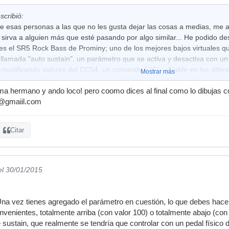
scribió:
 esas personas a las que no les gusta dejar las cosas a medias, me a
sirva a alguien más que esté pasando por algo similar... He podido des
 es el SR5 Rock Bass de Prominy; uno de los mejores bajos virtuales qu
llamada "auto sustain", un parámetro que se activa y desactiva con un
modificando valores del CC54, un comando MIDI editable en los dife
Mostrar más
es más fácil de lo que puede parecer. Esto es lo que he hecho:
a hermano y ando loco! pero coomo dices al final como lo dibujas c
I, donde están las pestañas velocity, modulation, etc., hacia la izquier
@gmaiil.com
en ellos, se accede a un banco desde donde se pueden agregar otros m
lizando. He buscado el CC54; lo he encontrado y lo he agregado como 
e deseaba. He vuelto a echar un vistazo en el banco en cuestión, y he
Citar
rado mi cometido; y sólo he tenido que dibujar algunos puntos con el lápi
el 30/01/2015
 Una vez tienes agregado el parámetro en cuestión, lo que debes hacer 
venientes, totalmente arriba (con valor 100) o totalmente abajo (con
 sustain, que realmente se tendría que controlar con un pedal físico d