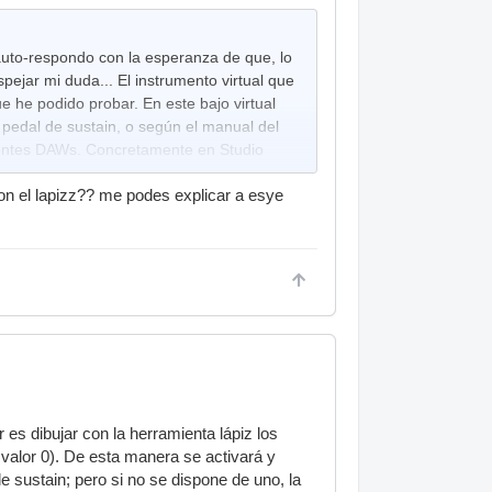
uto-respondo con la esperanza de que, lo
pejar mi duda... El instrumento virtual que
e he podido probar. En este bajo virtual
 pedal de sustain, o según el manual del
rentes DAWs. Concretamente en Studio
on el lapizz?? me podes explicar a esye
da de éstas hay unos puntitos suspensivos;
uchos parámetros del instrumento virtual
un parámetro más a editar; pero no he
 dado con "sustain pedal"; lo he agregado,
z del editor.
es dibujar con la herramienta lápiz los
 valor 0). De esta manera se activará y
e sustain; pero si no se dispone de uno, la