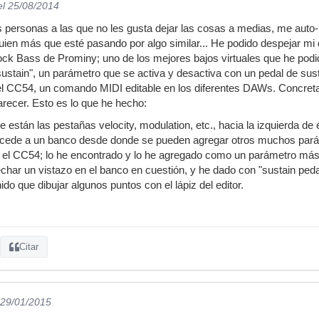
el 25/08/2014
personas a las que no les gusta dejar las cosas a medias, me auto-
uien más que esté pasando por algo similar... He podido despejar mi d
ock Bass de Prominy; uno de los mejores bajos virtuales que he podid
sustain", un parámetro que se activa y desactiva con un pedal de su
el CC54, un comando MIDI editable en los diferentes DAWs. Concret
arecer. Esto es lo que he hecho:
de están las pestañas velocity, modulation, etc., hacia la izquierda 
accede a un banco desde donde se pueden agregar otros muchos parám
 el CC54; lo he encontrado y lo he agregado como un parámetro más 
char un vistazo en el banco en cuestión, y he dado con "sustain pedal
ido que dibujar algunos puntos con el lápiz del editor.
Citar
 29/01/2015