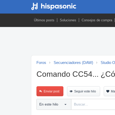
Últimos posts
Soluciones
Consejos de compra
Foros
Secuenciadores (DAW)
Studio 
Comando CC54... ¿Cóm
Enviar post
Seguir este hilo
Ma