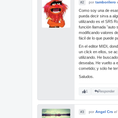
por
tamborilero
#2
Como soy una de esas 
pueda decir sirva a alg
utilizando es el SR5 R
función llamada "auto 
modificando valores d
fácil de lo que puede p
En el editor MIDI, don
un click en ellos, se 
utilizando. He buscado
deseaba. He vuelto a e
cometido; y sólo he ten
Saludos.
1
Responder
por
Angel Crs
el
#3