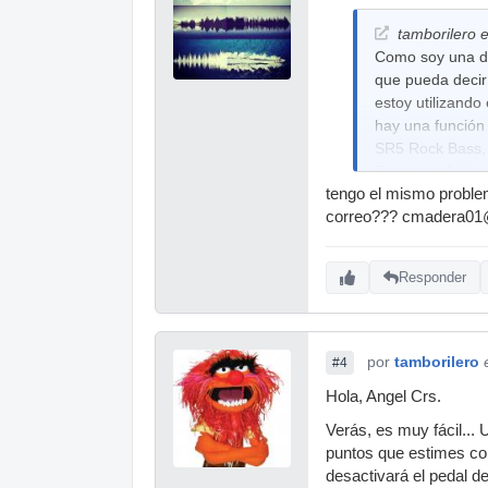
tamborilero e
Como soy una de
que pueda decir 
estoy utilizando
hay una función 
SR5 Rock Bass, 
One, su edición 
tengo el mismo problem
En el editor MID
correo??? cmadera01
dando un click 
que se esté uti
conseguido lo qu
Responder
y por fin he log
Saludos.
por
tamborilero
#4
Hola, Angel Crs.
Verás, es muy fácil...
puntos que estimes con
desactivará el pedal de