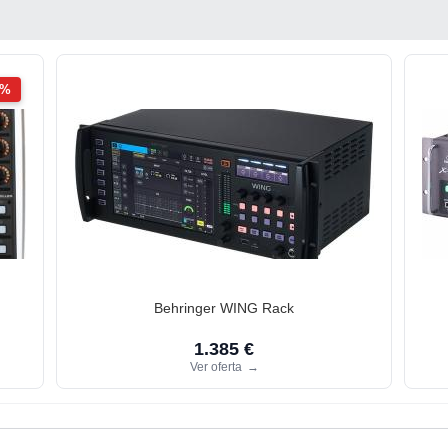
2%
Behringer WING Rack
1.385 €
Ver oferta
→