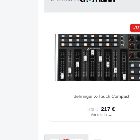
-3
Behringer X-Touch Compact
217 €
320 €
Ver oferta
→