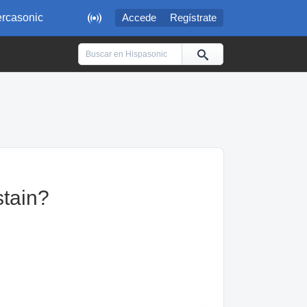

rcasonic
Accede
Regístrate
tain?