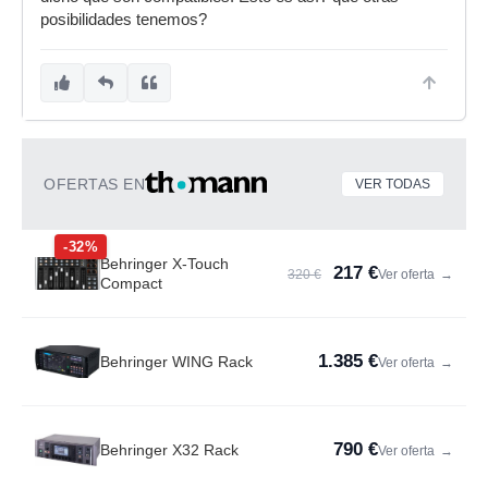
posibilidades tenemos?
OFERTAS EN
VER TODAS
-32%
Behringer X-Touch
217 €
320 €
Ver oferta
→
Compact
1.385 €
Behringer WING Rack
Ver oferta
→
790 €
Behringer X32 Rack
Ver oferta
→