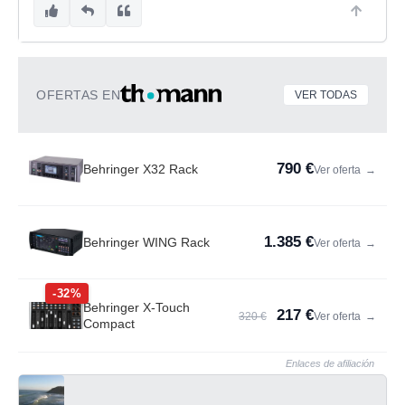
OFERTAS EN
VER TODAS
790 €
Behringer X32 Rack
Ver oferta
→
1.385 €
Behringer WING Rack
Ver oferta
→
-32%
Behringer X-Touch
217 €
320 €
Ver oferta
→
Compact
Enlaces de afiliación