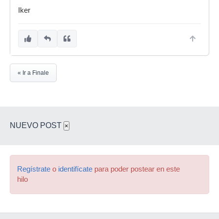
Iker
« Ir a Finale
NUEVO POST
×
Regístrate
o
identifícate
para poder postear en este
hilo