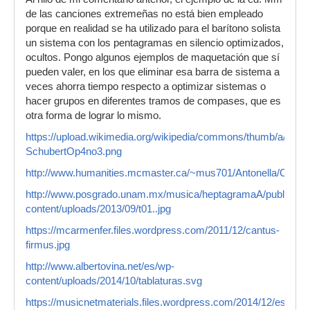
de las canciones extremeñas no está bien empleado
porque en realidad se ha utilizado para el barítono solista
un sistema con los pentagramas en silencio optimizados,
ocultos. Pongo algunos ejemplos de maquetación que sí
pueden valer, en los que eliminar esa barra de sistema a
veces ahorra tiempo respecto a optimizar sistemas o
hacer grupos en diferentes tramos de compases, que es
otra forma de lograr lo mismo.
https://upload.wikimedia.org/wikipedia/commons/thumb/a/a9/
SchubertOp4no3.png
http://www.humanities.mcmaster.ca/~mus701/Antonella/C.gif
http://www.posgrado.unam.mx/musica/heptagramaA/public_htm
content/uploads/2013/09/t01..jpg
https://mcarmenfer.files.wordpress.com/2011/12/cantus-
firmus.jpg
http://www.albertovina.net/es/wp-
content/uploads/2014/10/tablaturas.svg
https://musicnetmaterials.files.wordpress.com/2014/12/esque