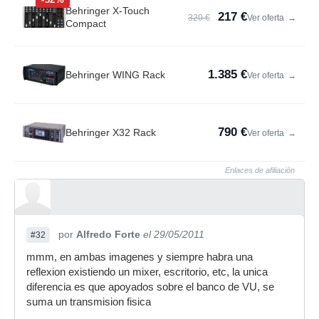
Behringer X-Touch
217 €
320 €
Ver oferta
→
Compact
1.385 €
Behringer WING Rack
Ver oferta
→
790 €
Behringer X32 Rack
Ver oferta
→
Enlaces de afiliación
por
Alfredo Forte
el 29/05/2011
#32
mmm, en ambas imagenes y siempre habra una
reflexion existiendo un mixer, escritorio, etc, la unica
diferencia es que apoyados sobre el banco de VU, se
suma un transmision fisica