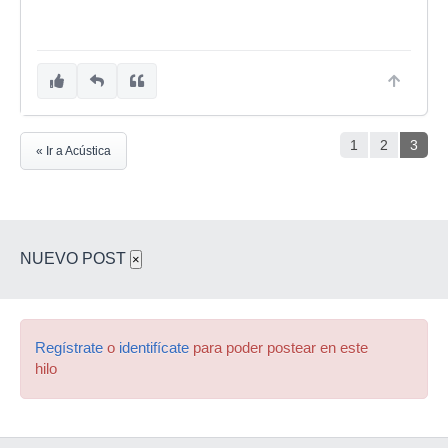
1
2
3
« Ir a Acústica
NUEVO POST
×
Regístrate
o
identifícate
para poder postear en este
hilo