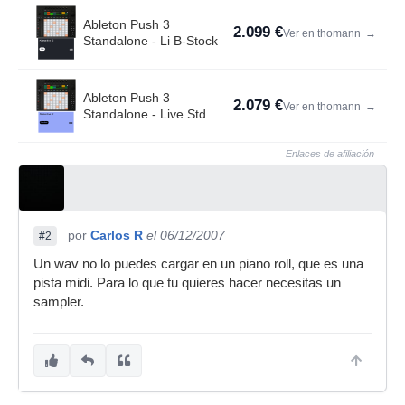
Ableton Push 3
2.099 €
Ver en thomann
→
Standalone - Li B-Stock
Ableton Push 3
2.079 €
Ver en thomann
→
Standalone - Live Std
Enlaces de afiliación
por
Carlos R
el 06/12/2007
#2
Un wav no lo puedes cargar en un piano roll, que es una
pista midi. Para lo que tu quieres hacer necesitas un
sampler.