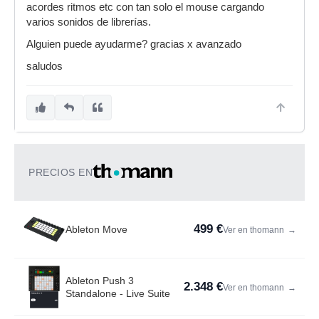
acordes ritmos etc con tan solo el mouse cargando
varios sonidos de librerías.
Alguien puede ayudarme? gracias x avanzado
saludos
PRECIOS EN
499 €
Ableton Move
Ver en thomann
→
Ableton Push 3
2.348 €
Ver en thomann
→
Standalone - Live Suite