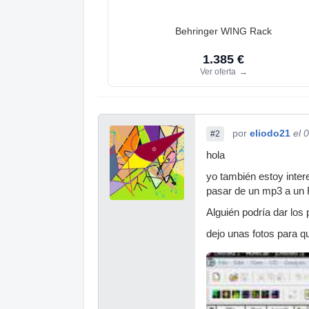
Behringer WING Rack
1.385 €
Ver oferta
→
por
eliodo21
el 
#2
hola
yo también estoy inter
pasar de un mp3 a un FL
Alguién podría dar los
dejo unas fotos para 