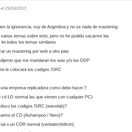
el 25/03/2013
en la ignorancia, soy de Argentina y no se nada de mastering
 varios temas sobre esto, pero no he podido sacarme las
 lei todos los temas similares
zar un mastering por web a otro pais
dijeron que me mandaran los wav y/o los DDP
 no le colocará los codigos ISRC
 a una empresa replicadora como debo hacer.?
e cd LG normal las que vienen con cualquier PC)
loco los codigos ISRC (wavelab)?
uemo el CD (Ashampoo / Nero)?
ial o un CDR normal (verbatim/teltron)