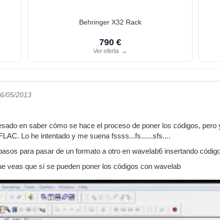
Behringer X32 Rack
790 €
Ver oferta
→
06/05/2013
esado en saber cómo se hace el proceso de poner los códigos, pero y
AC. Lo he intentado y me suena fssss...fs......sfs....
 pasos para pasar de un formato a otro en wavelab6 insertando códi
que veas que sí se pueden poner los códigos con wavelab