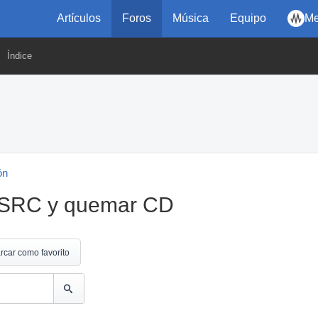
Artículos
Foros
Música
Equipo
Me
Índice
ón
 ISRC y quemar CD
rcar como favorito