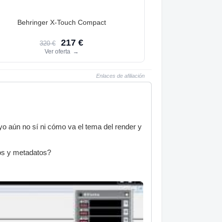
Behringer X-Touch Compact
217 €
320 €
Ver oferta
→
Enlaces de afiliación
o aún no sí ni cómo va el tema del render y
gos y metadatos?