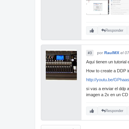
Responder
por
RaulMX
el 0
#3
Aquí tienen un tutorial
How to create a DDP 
http://youtu.be/GPhaa
si vas a enviar el ddp 
imagen a 2x en un CD 
Responder