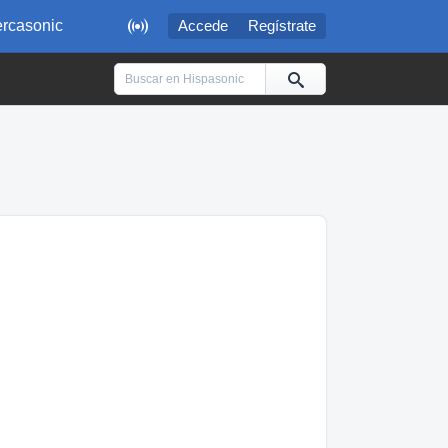

rcasonic
Accede
Regístrate