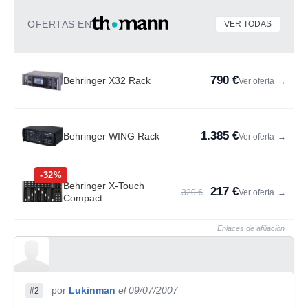
OFERTAS EN
VER TODAS
790 €
Behringer X32 Rack
Ver oferta
→
1.385 €
Behringer WING Rack
Ver oferta
→
-32%
Behringer X-Touch
217 €
320 €
Ver oferta
→
Compact
Enlaces de afiliación
por
Lukinman
el 09/07/2007
#2