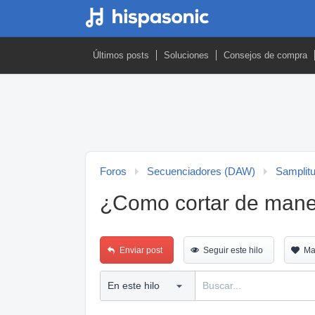
Últimos posts
Soluciones
Consejos de compra
Foros
Secuenciadores (DAW)
Samplit
¿Como cortar de maner
Enviar post
Seguir este hilo
Ma