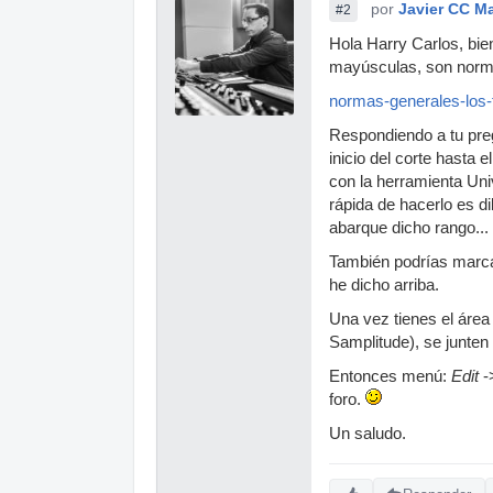
por
Javier CC M
#2
Hola Harry Carlos, bien
mayúsculas, son norma
normas-generales-los-
Respondiendo a tu pre
inicio del corte hasta 
con la herramienta Uni
rápida de hacerlo es d
abarque dicho rango...
También podrías marcar 
he dicho arriba.
Una vez tienes el área
Samplitude), se junten
Entonces menú:
Edit
-
foro.
Un saludo.