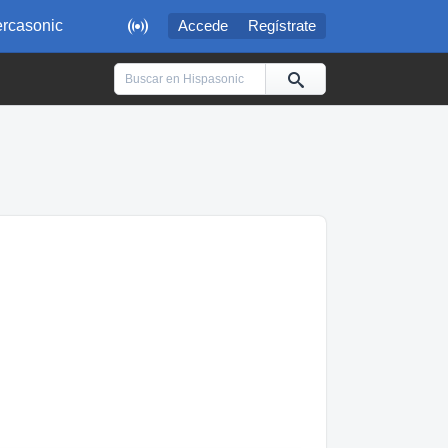

rcasonic
Accede
Regístrate