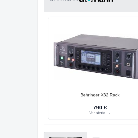
Behringer X32 Rack
790 €
Ver oferta
→