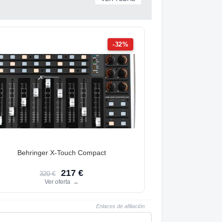
-32%
Behringer X-Touch Compact
217 €
320 €
Ver oferta
→
Enlaces de afiliación