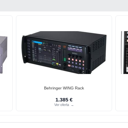
Behringer WING Rack
1.385 €
Ver oferta
→