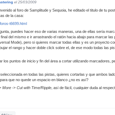
astering
el 25/03/2009
venido al foro de Samplitude y Sequoia, he editado el titulo de tu pos
s de la casa:
foros-t6699.html
gunta, puedes hacer eso de varias maneras, una de ellas sería marc
el final del mismo e ir arrastrando el ratón hacia abajo para marcar las
versal Mode), pero si quieres marcar todas ellas y es un proyecto 
ibujar el rango y hacer doble click sobre el, de ese modo todas las p
los puntos de inicio y fin del área a cortar utilizando marcadores, p
 seleccionada en todas las pistas, quieres cortarlas y que ambos lad
 para que no quede un espacio en blanco ¿no es así?
>
More
->
Cut with Time/Ripple
, así de fácil, cualquier duda al respec