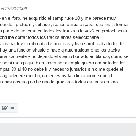
el 25/03/2009
 en el foro, he adquirido el samplitude 10 y me parece muy
uendo , protools , cubase , sonar, quisiera saber cual es la forma
a parte de un tema en todos los tracks a la vez? en protool ponia
 dond iba cortar todos los tracks antes seleccionaba
 los track y sombreaba las marcas y listo sombreaba todos los
y hay una funcion shuttle q hace q automaticamente los tracks
tomaticamente y no dejando el spacio borrado en blanco, como se
se si me xplique bien, osea por ejemplo quiero cortar todos los
mpas 30 al 40 no debe ir y necesito juntarlos sin q me quede el
s agradecere mucho, recien estoy familirizandome con el
uchas cosas q no he usado.gracias a todos es un buen foro .
Citar