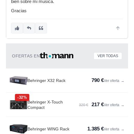
bien sobre mi musica.
Gracias
OFERTAS EN
VER TODAS
790 €
Behringer X32 Rack
Ver oferta
→
-32%
Behringer X-Touch
217 €
320 €
Ver oferta
→
Compact
1.385 €
Behringer WING Rack
Ver oferta
→