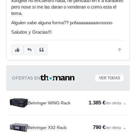
xungete no encuentro nada, he pensado en ir a karaokes
pero nose si me las daran o venderan o como esta el
tema.
Alguien sabe alguna forma?? pofaaaaaaaaavooooo
Saludos y Gracias!!!
OFERTAS EN
VER TODAS
1.385 €
Behringer WING Rack
Ver oferta
→
790 €
Behringer X32 Rack
Ver oferta
→