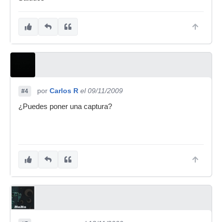
por
Carlos R
el 09/11/2009
#4
¿Puedes poner una captura?