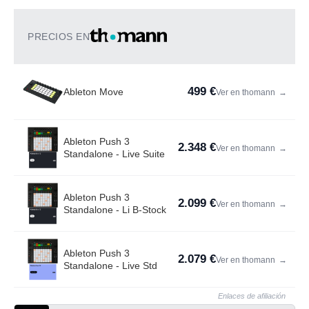
PRECIOS EN
499 €
Ableton Move
Ver en thomann
→
Ableton Push 3
2.348 €
Ver en thomann
→
Standalone - Live Suite
Ableton Push 3
2.099 €
Ver en thomann
→
Standalone - Li B-Stock
Ableton Push 3
2.079 €
Ver en thomann
→
Standalone - Live Std
Enlaces de afiliación