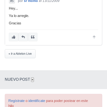
por
sr momo
el 13/11/2009
#5
Hey...
Ya lo arregle.
Gracias
« Ir a Ableton Live
NUEVO POST
×
Regístrate
o
identifícate
para poder postear en este
hilo