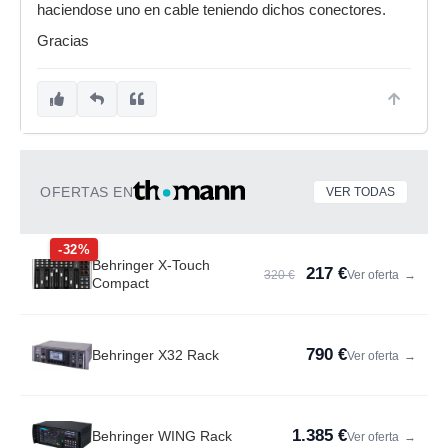
haciendose uno en cable teniendo dichos conectores.
Gracias
OFERTAS EN
VER TODAS
-32%
Behringer X-Touch
217 €
320 €
Ver oferta
→
Compact
790 €
Behringer X32 Rack
Ver oferta
→
1.385 €
Behringer WING Rack
Ver oferta
→