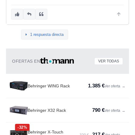
1 respuesta directa
OFERTAS EN
VER TODAS
1.385 €
Behringer WING Rack
Ver oferta
→
790 €
Behringer X32 Rack
Ver oferta
→
-32%
Behringer X-Touch
217 €