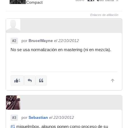
320 €
Ver oferta
→
Compact
Enlaces de afiliación
por
BruceWayne
el 22/10/2012
#2
No se usa normalización en mastering (ni en mezcla).
1
por
Sebastian
el 22/10/2012
#3
#1
miguelmbox, algunos ponen como proceso de su