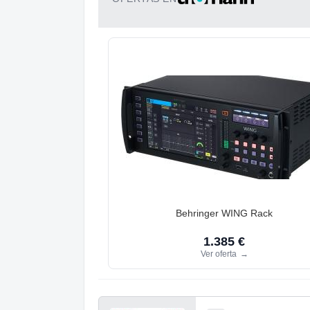
Behringer WING Rack
1.385 €
Ver oferta
→