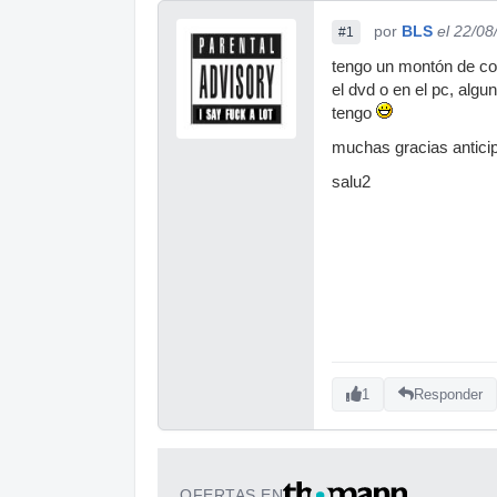
por
BLS
el 22/08
#1
tengo un montón de con
el dvd o en el pc, alg
tengo
muchas gracias antici
salu2
1
Responder
OFERTAS EN