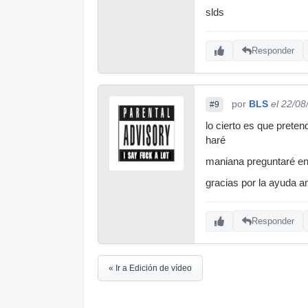
slds
Responder
por
BLS
el 22/08
#9
lo cierto es que prete
haré
maniana preguntaré en 
gracias por la ayuda 
Responder
« Ir a Edición de vídeo