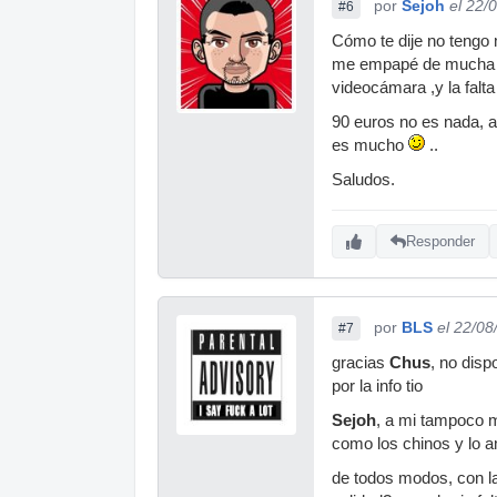
por
Sejoh
el 22/
#6
Cómo te dije no tengo 
me empapé de mucha in
videocámara ,y la falta
90 euros no es nada, a
es mucho
..
Saludos.
Responder
por
BLS
el 22/08
#7
gracias
Chus
, no dis
por la info tio
Sejoh
, a mi tampoco m
como los chinos y lo 
de todos modos, con la