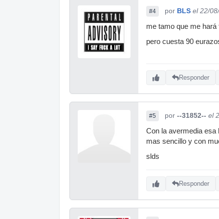
por
BLS
el 22/08
#4
me tamo que me hará f
pero cuesta 90 euraz
Responder
por
--31852--
el 
#5
Con la avermedia esa l
mas sencillo y con mu
slds
Responder