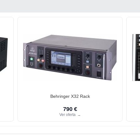
Behringer X32 Rack
790 €
Ver oferta
→