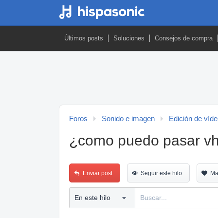
Últimos posts
Soluciones
Consejos de compra
Foros
Sonido e imagen
Edición de víd
¿como puedo pasar vh
Enviar post
Seguir este hilo
Ma