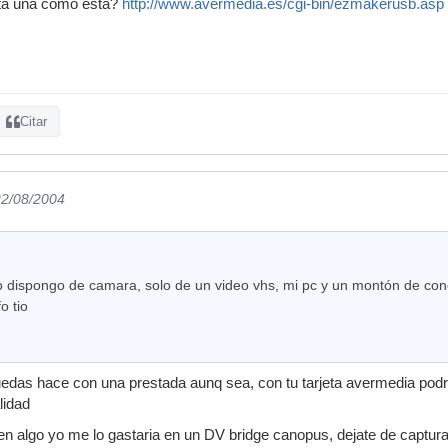
alta una como esta?
http://www.avermedia.es/cgi-bin/ezmakerusb.asp
Citar
22/08/2004
o dispongo de camara, solo de un video vhs, mi pc y un montón de con
o tio
uedas hace con una prestada aunq sea, con tu tarjeta avermedia podr
lidad
 en algo yo me lo gastaria en un DV bridge canopus, dejate de capt