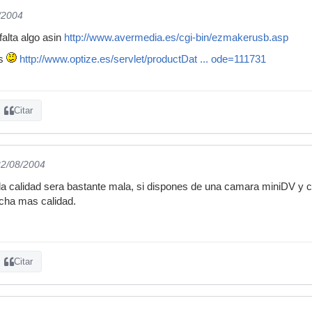
/2004
alta algo asin
http://www.avermedia.es/cgi-bin/ezmakerusb.asp
os
http://www.optize.es/servlet/productDat ... ode=111731
Citar
22/08/2004
a calidad sera bastante mala, si dispones de una camara miniDV y co
cha mas calidad.
Citar