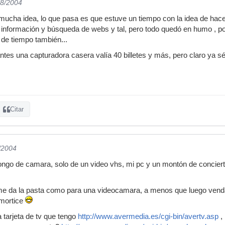
08/2004
mucha idea, lo que pasa es que estuve un tiempo con la idea de hace
formación y búsqueda de webs y tal, pero todo quedó en humo , por 
 de tiempo también...
ntes una capturadora casera valía 40 billetes y más, pero claro ya s
Citar
/2004
pongo de camara, solo de un video vhs, mi pc y un montón de concier
e da la pasta como para una videocamara, a menos que luego venda 
amortice
 tarjeta de tv que tengo
http://www.avermedia.es/cgi-bin/avertv.asp
,