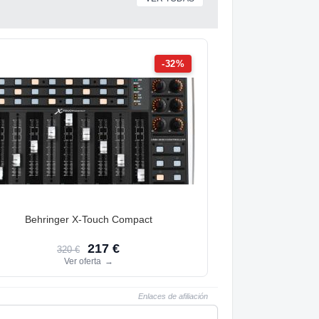
-32%
Behringer X-Touch Compact
217 €
320 €
Ver oferta
→
Enlaces de afiliación