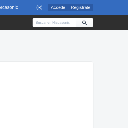

rcasonic
Accede
Regístrate