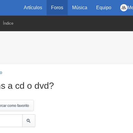
Artículos
Foros
Música
Equipo
Me
Índice
eo
s a cd o dvd?
rcar como favorito