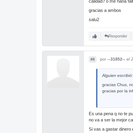
calidad? o me haria f
gracias a ambos
salu2
Responder
por
--31852--
el 
#8
Alguien escribió:
gracias Chus, n
gracias por la inf
Es una pena q no te p
no va a ser la mejor ca
Si vas a gastar dinero