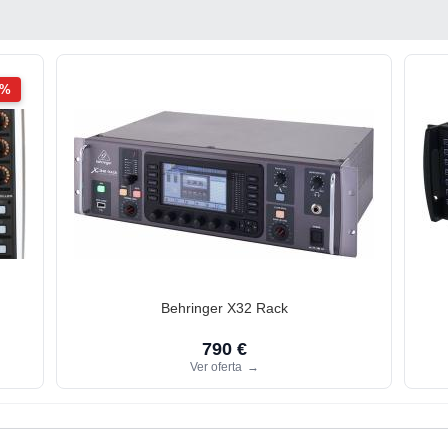
2%
Behringer X32 Rack
790 €
Ver oferta
→