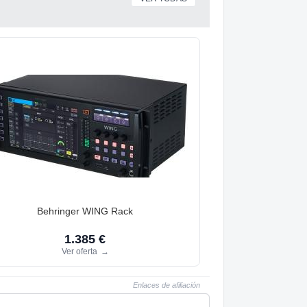
Behringer WING Rack
1.385 €
Ver oferta
→
Enlaces de afiliación