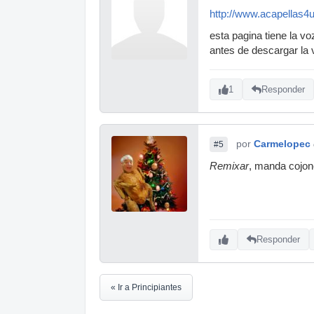
http://www.acapellas4u
esta pagina tiene la v
antes de descargar la 
1
Responder
por
Carmelopec
#5
Remixar
, manda cojon
Responder
« Ir a Principiantes