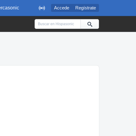

rcasonic
Accede
Regístrate