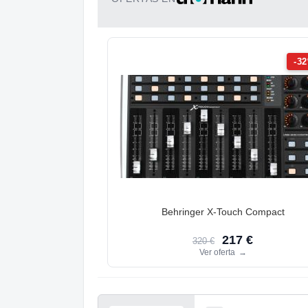
-3
Behringer X-Touch Compact
217 €
320 €
Ver oferta
→