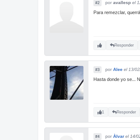
por
avallesp
el 
#2
Para remezclar, querrá
Responder
por
Alee
el 13/0
#3
Hasta donde yo se... N
1
Responder
por
Àlvar
el 14/0
#4