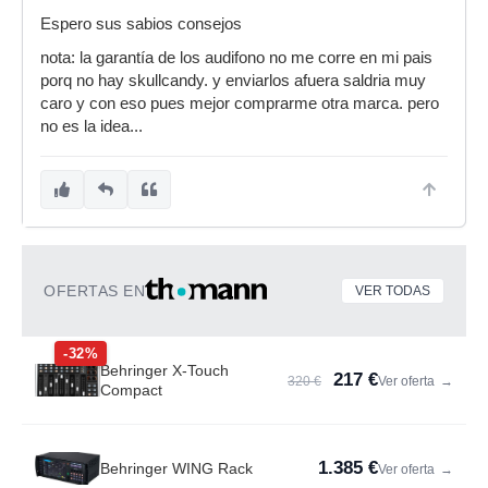
Espero sus sabios consejos
nota: la garantía de los audifono no me corre en mi pais
porq no hay skullcandy. y enviarlos afuera saldria muy
caro y con eso pues mejor comprarme otra marca. pero
no es la idea...
OFERTAS EN
VER TODAS
-32%
Behringer X-Touch
217 €
320 €
Ver oferta
→
Compact
1.385 €
Behringer WING Rack
Ver oferta
→