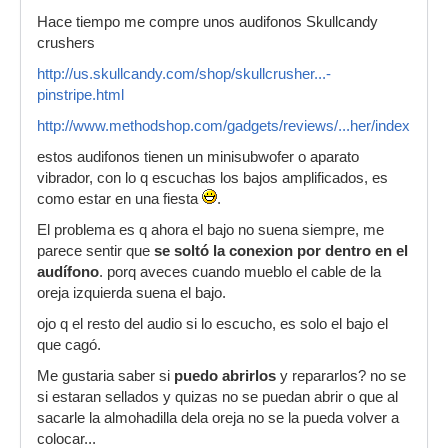
Hace tiempo me compre unos audifonos Skullcandy
crushers
http://us.skullcandy.com/shop/skullcrusher...-
pinstripe.html
http://www.methodshop.com/gadgets/reviews/...her/index.shtm
estos audifonos tienen un minisubwofer o aparato
vibrador, con lo q escuchas los bajos amplificados, es
como estar en una fiesta
.
El problema es q ahora el bajo no suena siempre, me
parece sentir que
se soltó la conexion por dentro en el
audífono
. porq aveces cuando mueblo el cable de la
oreja izquierda suena el bajo.
ojo q el resto del audio si lo escucho, es solo el bajo el
que cagó.
Me gustaria saber si
puedo abrirlos
y repararlos? no se
si estaran sellados y quizas no se puedan abrir o que al
sacarle la almohadilla dela oreja no se la pueda volver a
colocar...