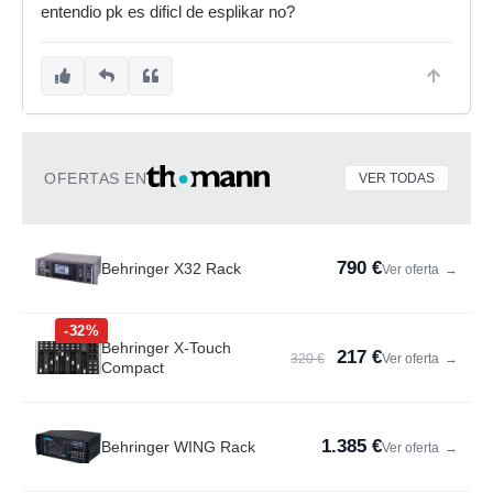
entendio pk es dificl de esplikar no?
OFERTAS EN
VER TODAS
790 €
Behringer X32 Rack
Ver oferta
→
-32%
Behringer X-Touch
217 €
320 €
Ver oferta
→
Compact
1.385 €
Behringer WING Rack
Ver oferta
→