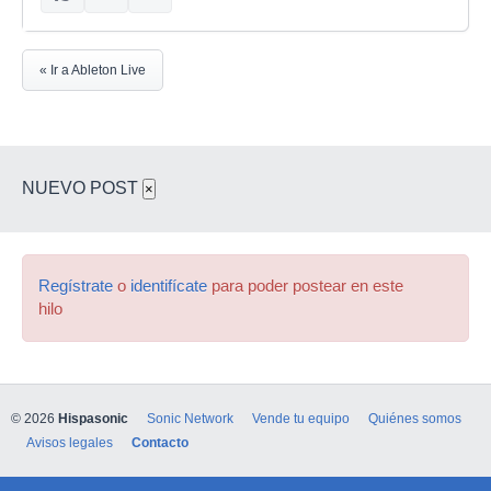
« Ir a Ableton Live
NUEVO POST
×
Regístrate
o
identifícate
para poder postear en este
hilo
© 2026
Hispasonic
Sonic Network
Vende tu equipo
Quiénes somos
Avisos legales
Contacto