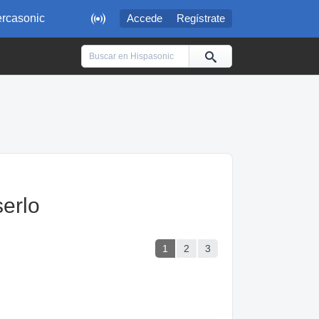

rcasonic
Accede
Regístrate
serlo
1
2
3