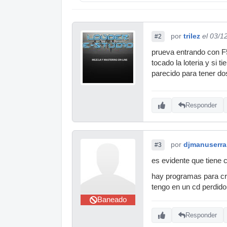
por
trilez
el 03/1
#2
prueva entrando con F5 
tocado la loteria y si 
parecido para tener d
Responder
por
djmanuserra
#3
es evidente que tiene 
hay programas para cr
tengo en un cd perdido
Baneado
Responder