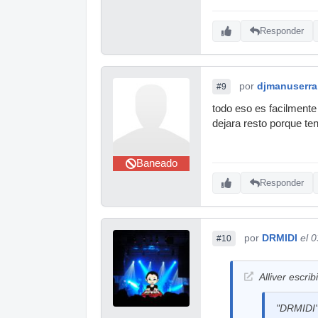
Responder
por
djmanuserra
#9
todo eso es facilmente 
dejara resto porque te
Baneado
Responder
por
DRMIDI
el 
#10
Alliver escrib
"DRMIDI" 