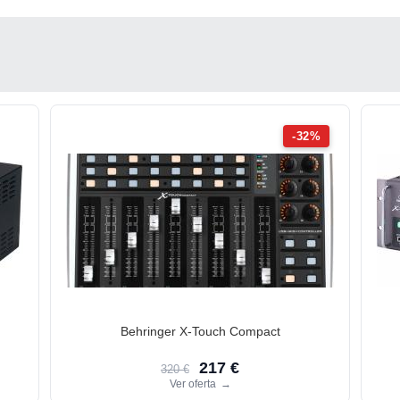
-32%
Behringer X-Touch Compact
217 €
320 €
Ver oferta
→