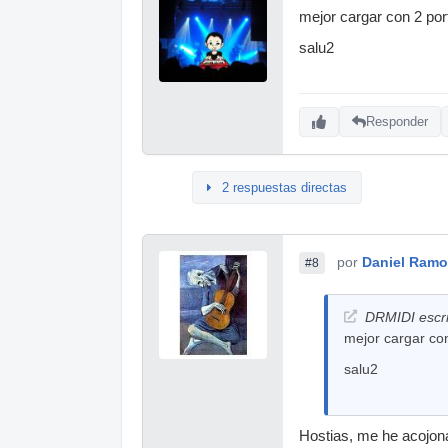
mejor cargar con 2 por
salu2
Responder
2 respuestas directas
por
Daniel Ram
#8
DRMIDI escri
mejor cargar co
salu2
Hostias, me he acojon