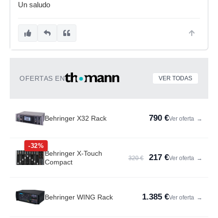
Un saludo
OFERTAS EN
VER TODAS
790 €
Behringer X32 Rack
Ver oferta
→
-32%
Behringer X-Touch
217 €
320 €
Ver oferta
→
Compact
1.385 €
Behringer WING Rack
Ver oferta
→