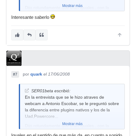
Mostrar más
Dijo rotundamente que eran iguales , con la
diferencia de que los que llevan Dsp integrado
Interesante saberlo
consumen menos cpu, por lo demas dijo que era
solo un sistema para que la gente no pueda
utilizar sus plugins pirateandolos.
por
quark
el 17/06/2008
#7
SER01beta escribió:
En la entrevista que se le hizo atraves de
webcam a Antonio Escobar, se le preguntó sobre
la diferencia entre plugins nativos y los de la
Uad,Powercore...
Mostrar más
Dijo rotundamente que eran iguales , con la
diferencia de que los que llevan Dsp integrado
Iguales en el sentido de que más da, en cuanto a sonido,