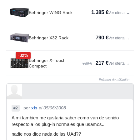
1.385 €
Behringer WING Rack
Ver oferta
→
790 €
Behringer X32 Rack
Ver oferta
→
-32%
Behringer X-Touch
217 €
320 €
Ver oferta
→
Compact
Enlaces de afiliación
por
xis
el 05/06/2008
#2
A mi tambien me gustaria saber como van de sonido
respecto a los plug-in normales que usamos...
nadie nos dice nada de las UAd??