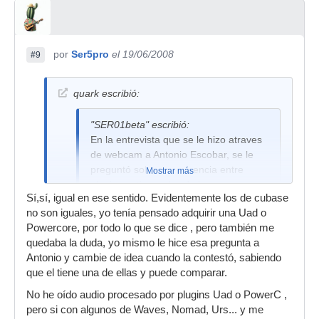
de uad suenan bastante bien. ¿Que puedes
encontrar nativos igual o mejores en cuanto a
sonido?, por supuesto, pero a ver que valen
también
.
por
Ser5pro
el 19/06/2008
#9
Ahora, si me dices que el Fairchild o el 1176
suenan igual que los compresores de serie del
quark escribió:
Cubase , pues para mi no
...
"SER01beta" escribió:
Saludos.
En la entrevista que se le hizo atraves
de webcam a Antonio Escobar, se le
preguntó sobre la diferencia entre
Mostrar más
plugins nativos y los de la
Sí,sí, igual en ese sentido. Evidentemente los de cubase
Uad,Powercore...
no son iguales, yo tenía pensado adquirir una Uad o
Dijo rotundamente que eran iguales ,
Powercore, por todo lo que se dice , pero también me
con la diferencia de que los que llevan
quedaba la duda, yo mismo le hice esa pregunta a
Dsp integrado consumen menos cpu,
Antonio y cambie de idea cuando la contestó, sabiendo
por lo demas dijo que era solo un
que el tiene una de ellas y puede comparar.
sistema para que la gente no pueda
No he oído audio procesado por plugins Uad o PowerC ,
utilizar sus plugins pirateandolos.
pero si con algunos de Waves, Nomad, Urs... y me