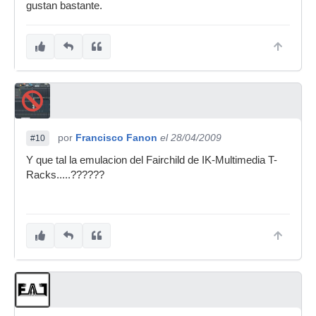
gustan bastante.
Iguales en el sentido de que más da, en cuanto
a sonido, que corran sobre un dsp que sobre la
cpu de tu ordenador. Lo que está claro es que
hay plugins que suenan mejor que otros. Y los
de uad suenan bastante bien. ¿Que puedes
encontrar nativos igual o mejores en cuanto a
sonido?, por supuesto, pero a ver que valen
también
.
por
Francisco Fanon
el 28/04/2009
#10
Ahora, si me dices que el Fairchild o el 1176
Y que tal la emulacion del Fairchild de IK-Multimedia T-
suenan igual que los compresores de serie del
Racks.....??????
Cubase , pues para mi no
...
Saludos.