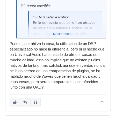
quark escribió:
"SER01beta" escribió:
En la entrevista que se le hizo atraves
de webcam a Antonio Escobar, se le
preguntó sobre la diferencia entre
Mostrar más
plugins nativos y los de la
Pues si, por ahi va la cosa, la utilizacion de un DSP
Uad,Powercore...
especializado no hace la diferencia, pero si el hecho que
Dijo rotundamente que eran iguales ,
en Universal Audio han cuidado de ofrecer cosas con
con la diferencia de que los que llevan
mucha calidad, esto no implica que no existan plugins
Dsp integrado consumen menos cpu,
nativos de tanta o mas calidad, aunque en verdad nunca
por lo demas dijo que era solo un
he leido acerca de una comparacion de plugins, se ha
sistema para que la gente no pueda
hablado mucho de Waves que tienen mucha calidad y
utilizar sus plugins pirateandolos.
esas cosas, pero seran comparables a los ofrecidos
junto con una UAD?
Iguales en el sentido de que más da, en cuanto
a sonido, que corran sobre un dsp que sobre la
cpu de tu ordenador. Lo que está claro es que
hay plugins que suenan mejor que otros. Y los