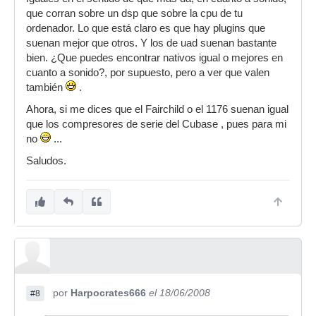
consumen menos cpu, por lo demas dijo que era
que corran sobre un dsp que sobre la cpu de tu
solo un sistema para que la gente no pueda
ordenador. Lo que está claro es que hay plugins que
utilizar sus plugins pirateandolos.
suenan mejor que otros. Y los de uad suenan bastante
bien. ¿Que puedes encontrar nativos igual o mejores en
cuanto a sonido?, por supuesto, pero a ver que valen
también
.
Ahora, si me dices que el Fairchild o el 1176 suenan igual
que los compresores de serie del Cubase , pues para mi
no
...
Saludos.
por
Harpocrates666
el 18/06/2008
#8