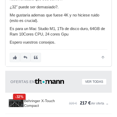
¿32" puede ser demasiado?.
Me gustaría ademas que fuese 4K y no hiciese ruido
(esto es crucial).
Es para un Mac Studio M1, 1Tb de disco duro, 64GB de
Ram 10Cores CPU, 24 cores Gpu
Espero vuestros consejos.
OFERTAS EN
VER TODAS
-32%
Behringer X-Touch
217 €
320 €
Ver oferta
→
Compact