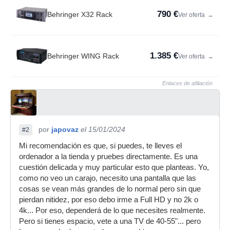
790 €
Behringer X32 Rack
Ver oferta
→
1.385 €
Behringer WING Rack
Ver oferta
→
Enlaces de afiliación
por
japovaz
el 15/01/2024
#2
Mi recomendación es que, si puedes, te lleves el
ordenador a la tienda y pruebes directamente. Es una
cuestión delicada y muy particular esto que planteas. Yo,
como no veo un carajo, necesito una pantalla que las
cosas se vean más grandes de lo normal pero sin que
pierdan nitidez, por eso debo irme a Full HD y no 2k o
4k... Por eso, dependerá de lo que necesites realmente.
Pero si tienes espacio, vete a una TV de 40-55"... pero