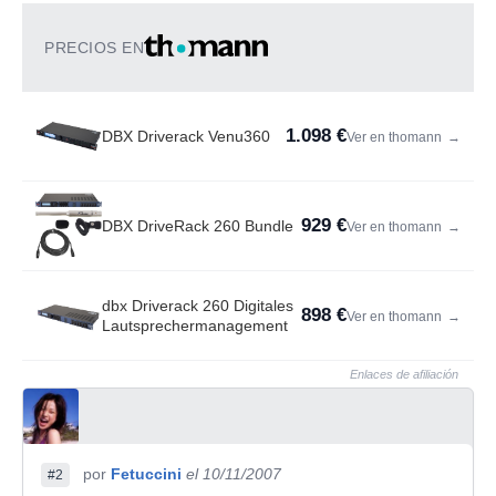
PRECIOS EN
1.098 €
DBX Driverack Venu360
Ver en thomann
→
929 €
DBX DriveRack 260 Bundle
Ver en thomann
→
dbx Driverack 260 Digitales
898 €
Ver en thomann
→
Lautsprechermanagement
Enlaces de afiliación
por
Fetuccini
el 10/11/2007
#2