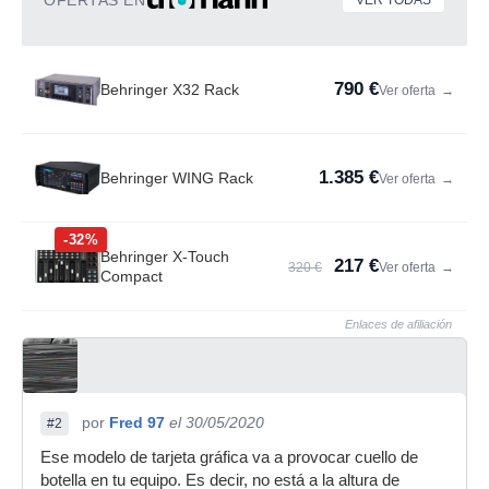
OFERTAS EN
VER TODAS
790 €
Behringer X32 Rack
Ver oferta
→
1.385 €
Behringer WING Rack
Ver oferta
→
-32%
Behringer X-Touch
217 €
320 €
Ver oferta
→
Compact
Enlaces de afiliación
por
Fred 97
el 30/05/2020
#2
Ese modelo de tarjeta gráfica va a provocar cuello de
botella en tu equipo. Es decir, no está a la altura de