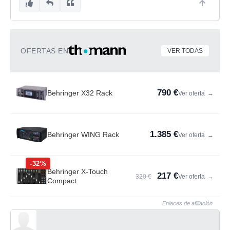
OFERTAS EN
VER TODAS
790 €
Behringer X32 Rack
Ver oferta
→
1.385 €
Behringer WING Rack
Ver oferta
→
-32%
Behringer X-Touch
217 €
320 €
Ver oferta
→
Compact
Enlaces de afiliación