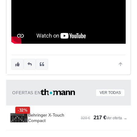
OFERTAS EN
VER TODAS
-32%
Behringer X-Touch
217 €
320 €
Ver oferta
→
Compact