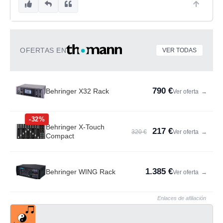
OFERTAS EN
VER TODAS
790 €
Behringer X32 Rack
Ver oferta
→
-32%
Behringer X-Touch
217 €
320 €
Ver oferta
→
Compact
1.385 €
Behringer WING Rack
Ver oferta
→
Enlaces de afiliación