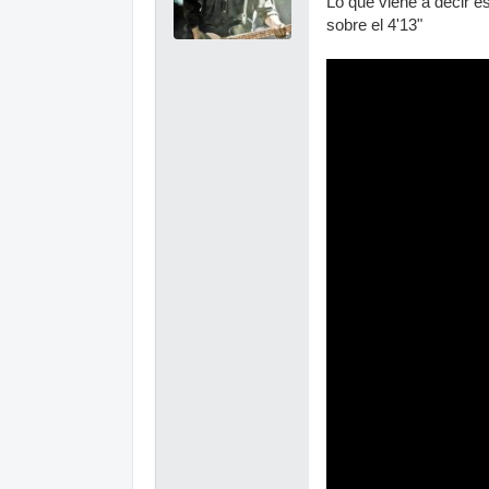
Lo que viene a decir e
sobre el 4'13"