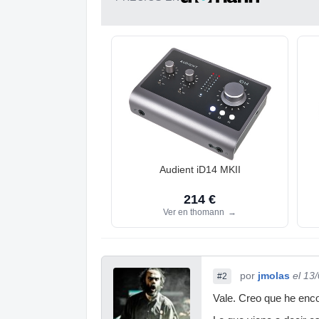
Audient iD14 MKII
214 €
Ver en thomann
→
por
jmolas
el 13
#2
Vale. Creo que he encon