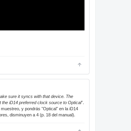
ake sure it syncs with that device. The
 the iD14 preferred clock source to Optical
".
e muestreo, y pondrás "Optical" en la iD14
res, disminuyen a 4 (p. 18 del manual).