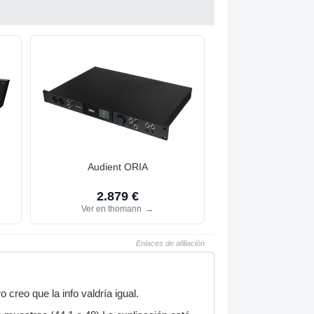
Audient ORIA
2.879 €
Ver en thomann
→
Enlaces de afiliación
creo que la info valdría igual.