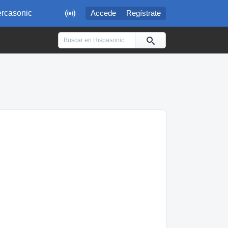

rcasonic
Accede
Regístrate