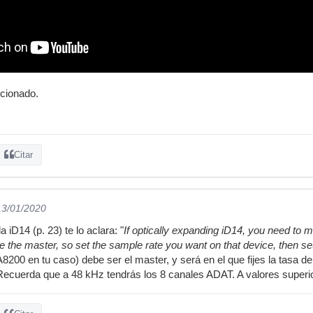
ncionado.
Citar
13/01/2020
 iD14 (p. 23) te lo aclara: "
If optically expanding iD14, you need to m
e the master, so set the sample rate you want on that device, then set
8200 en tu caso) debe ser el master, y será en el que fijes la tasa d
 Recuerda que a 48 kHz tendrás los 8 canales ADAT. A valores superio