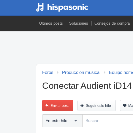
Últimos posts
Soluciones
Consejos de compra
Foros
Producción musical
Equipo home
Conectar Audient iD1
Enviar post
Seguir este hilo
Ma