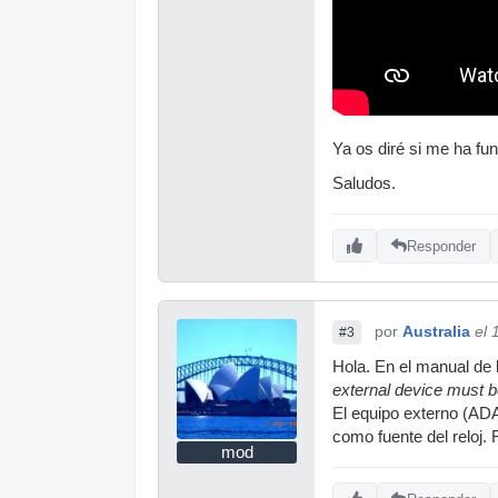
Ya os diré si me ha fu
Saludos.
Responder
por
Australia
el 
#3
Hola. En el manual de la
external device must b
El equipo externo (ADA
como fuente del reloj.
mod