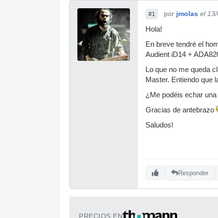
por
jmolas
el 13
#1
Hola!
En breve tendré el ho
Audient iD14 + ADA8200
Lo que no me queda cl
Master. Entiendo que 
¿Me podéis echar un
Gracias de antebrazo
Saludos!
Responder
PRECIOS EN