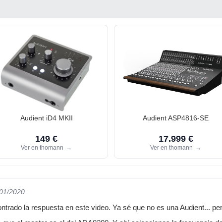
Audient iD4 MKII
Audient ASP4816-SE
149 €
17.999 €
Ver en thomann
→
Ver en thomann
→
/01/2020
trado la respuesta en este video. Ya sé que no es una Audient... pero 