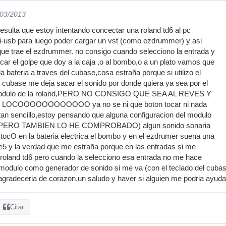
/03/2013
sulta que estoy intentando concectar una roland td6 al pc
di-usb para luego poder cargar un vst (como ezdrummer) y asi
que trae el ezdrummer. no consigo cuando selecciono la entrada y
acar el golpe que doy a la caja ,o al bombo,o a un plato vamos que
 bateria a traves del cubase,cosa estraña porque si utilizo el
l cubase me deja sacar el sonido por donde quiera ya sea por el
modulo de la roland,PERO NO CONSIGO QUE SEA AL REVES Y
OCOOOOOOOOOOOO ya no se ni que boton tocar ni nada
tan sencillo,estoy pensando que alguna configuracion del modulo
o,(PERO TAMBIEN LO HE COMPROBADO) algun sonido sonaria
tocO en la bateria electrica el bombo y en el ezdrumer suena una
e5 y la verdad que me estraña porque en las entradas si me
 roland td6 pero cuando la selecciono esa entrada no me hace
 el modulo como generador de sonido si me va (con el teclado del cub
gradeceria de corazon.un saludo y haver si alguien me podria ayuda
Citar