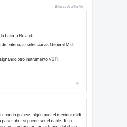
Enlaces de afiliación
la batería Roland.
de batería, si seleccionas General Midi,
asignando otro instrumento VSTi.
i cuando golpeas algún pad, el medidor midi
para saber si puede ser el cable. Te lo
 servia porque era un usb-midi del chino...