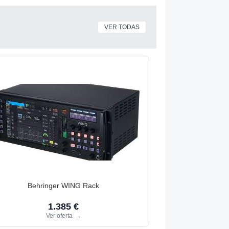
VER TODAS
Behringer WING Rack
1.385 €
Ver oferta
→