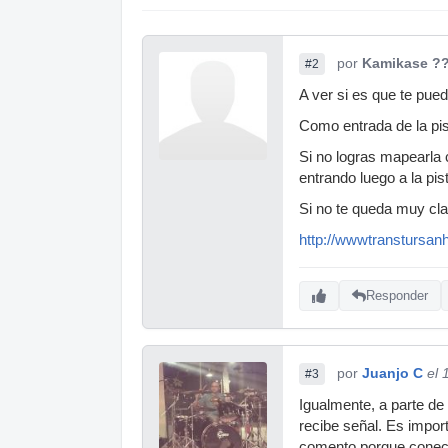
por
Kamikase ?
#2
A ver si es que te pue
Como entrada de la pi
Si no logras mapearla 
entrando luego a la pis
Si no te queda muy cla
http://wwwtranstursan
Responder
por
Juanjo C
el 
#3
Igualmente, a parte de
recibe señal. Es impor
comento porque conecta