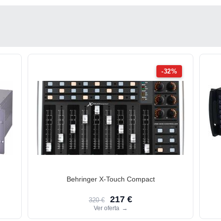
-32%
Behringer X-Touch Compact
217 €
320 €
Ver oferta
→