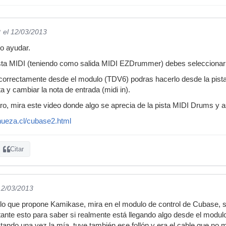
?
el 12/03/2013
do ayudar.
sta MIDI (teniendo como salida MIDI EZDrummer) debes seleccionar 
correctamente desde el modulo (TDV6) podras hacerlo desde la pista 
ta y cambiar la nota de entrada (midi in).
ro, mira este video donde algo se aprecia de la pista MIDI Drums y 
hueza.cl/cubase2.html
Citar
12/03/2013
 lo que propone Kamikase, mira en el modulo de control de Cubase, s
tante esto para saber si realmente está llegando algo desde el modulo 
ndo una vez la mía, tuve también ese follón y era el cable que no me