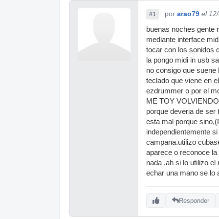
por
arao79
el 12
#1
buenas noches gente re
mediante interface mi
tocar con los sonidos 
la pongo midi in usb s
no consigo que suene la
teclado que viene en e
ezdrummer o por el 
ME TOY VOLVIENDO L
porque deveria de ser 
esta mal porque sin
independientemente si 
campana.utilizo cubas
aparece o reconoce la
nada ,ah si lo utilizo
echar una mano se lo a
Responder