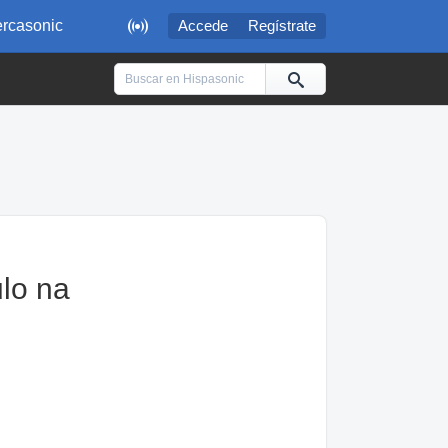

rcasonic
Accede
Regístrate
ulo na