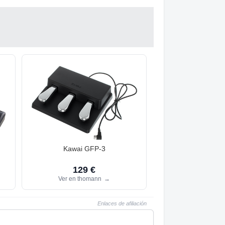
Kawai GFP-3
129 €
Ver en thomann
→
Enlaces de afiliación