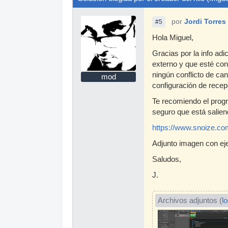
por
Jordi Torres
#5
Hola Miguel,
Gracias por la info adi
externo y que esté con
ningún conflicto de ca
mod
configuración de recep
Te recomiendo el progr
seguro que está salien
https://www.snoize.co
Adjunto imagen con ej
Saludos,
J.
Archivos adjuntos (
l