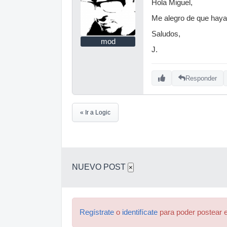
Hola Miguel,
Me alegro de que haya
Saludos,
mod
J.
Responder
« Ir a Logic
NUEVO POST
×
Regístrate
o
identifícate
para poder postear e