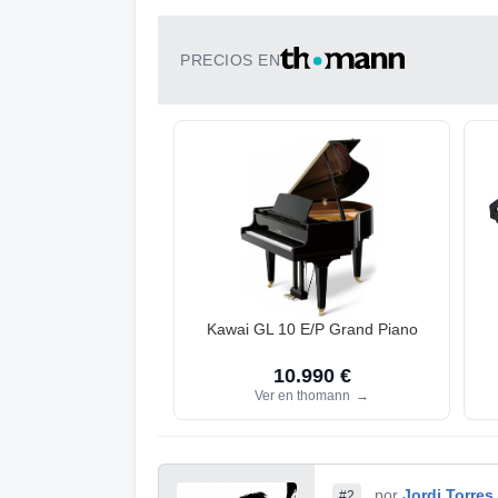
PRECIOS EN
Kawai GL 10 E/P Grand Piano
10.990 €
Ver en thomann
→
por
Jordi Torres
#2