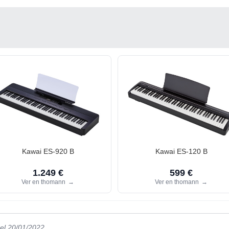
Kawai ES-920 B
Kawai ES-120 B
1.249 €
599 €
Ver en thomann
→
Ver en thomann
→
el 20/01/2022