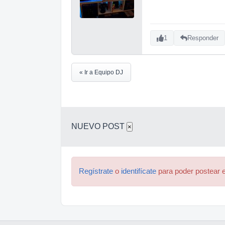
1
Responder
« Ir a Equipo DJ
NUEVO POST
×
Regístrate
o
identifícate
para poder postear e