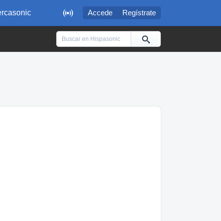

rcasonic
Accede
Regístrate