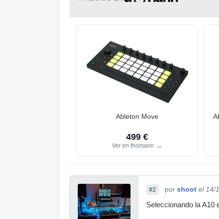
Ableton Move
A
499 €
Ver en thomann
→
por
shoot
el 14/
#2
Seleccionando la A10 e