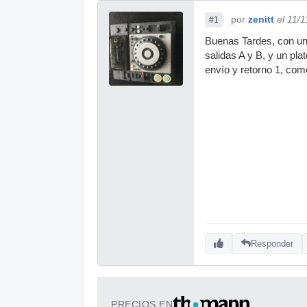
por
zenitt
el 11/
#1
Buenas Tardes, con un
salidas A y B, y un pl
envío y retorno 1, co
Responder
PRECIOS EN