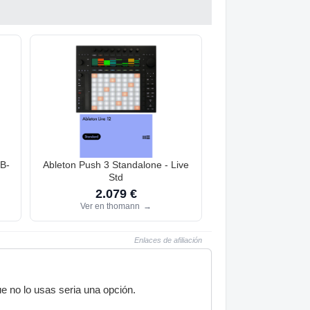
 B-
Ableton Push 3 Standalone - Live
Std
2.079 €
Ver en thomann
→
Enlaces de afiliación
e no lo usas seria una opción.