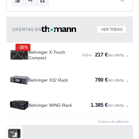
OFERTAS EN
VER TODAS
-32%
Behringer X-Touch
217 €
320 €
Ver oferta
→
Compact
790 €
Behringer X32 Rack
Ver oferta
→
1.385 €
Behringer WING Rack
Ver oferta
→
Enlaces de afiliación