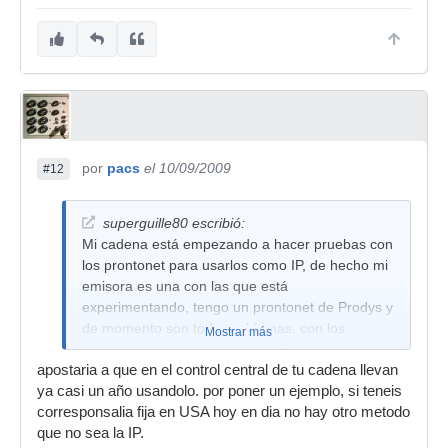
por
pacs
el 10/09/2009
#12
superguille80 escribió:
Mi cadena está empezando a hacer pruebas con
los prontonet para usarlos como IP, de hecho mi
emisora es una con las que está
experimentando, tengo un prontonet de Prodys y
de momento son todo problemas, con los
Mostrar más
retardos (tema sloucionable facilmente) pero el
apostaria a que en el control central de tu cadena llevan
problema mayor son los cortes, cuando se usa
ya casi un año usandolo. por poner un ejemplo, si teneis
internet en las emisoras la IP se corta y no se
corresponsalia fija en USA hoy en dia no hay otro metodo
puede realizar una emisión fiable, por lo que no
que no sea la IP.
se si acabaremos implantando este sistema,