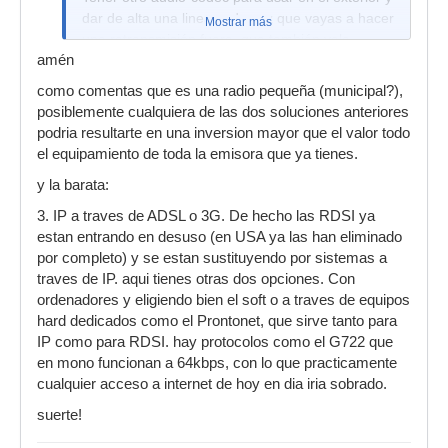
dar de alta una linea cada vez que vayas a hacer
Mostrar más
una retransmisión fuera, que también vale
amén
dinero, no es mucho, pero si haces muchas
salidas puede salir caro también.
como comentas que es una radio pequeña (municipal?),
posiblemente cualquiera de las dos soluciones anteriores
podria resultarte en una inversion mayor que el valor todo
el equipamiento de toda la emisora que ya tienes.
y la barata:
3. IP a traves de ADSL o 3G. De hecho las RDSI ya
estan entrando en desuso (en USA ya las han eliminado
por completo) y se estan sustituyendo por sistemas a
traves de IP. aqui tienes otras dos opciones. Con
ordenadores y eligiendo bien el soft o a traves de equipos
hard dedicados como el Prontonet, que sirve tanto para
IP como para RDSI. hay protocolos como el G722 que
en mono funcionan a 64kbps, con lo que practicamente
cualquier acceso a internet de hoy en dia iria sobrado.
suerte!