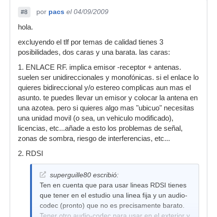
por
pacs
el 04/09/2009
#8
hola.
excluyendo el tlf por temas de calidad tienes 3
posibilidades, dos caras y una barata. las caras:
1. ENLACE RF. implica emisor -receptor + antenas.
suelen ser unidireccionales y monofónicas. si el enlace lo
quieres bidireccional y/o estereo complicas aun mas el
asunto. te puedes llevar un emisor y colocar la antena en
una azotea. pero si quieres algo mas "ubicuo" necesitas
una unidad movil (o sea, un vehiculo modificado),
licencias, etc...añade a esto los problemas de señal,
zonas de sombra, riesgo de interferencias, etc...
2. RDSI
superguille80 escribió:
Ten en cuenta que para usar lineas RDSI tienes
que tener en el estudio una linea fija y un audio-
codec (pronto) que no es precisamente barato.
Tener otro audio-codec para usar en el exterior y