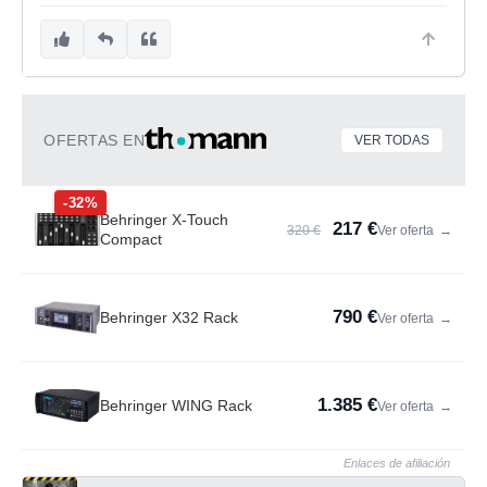
OFERTAS EN
VER TODAS
-32%
Behringer X-Touch
217 €
320 €
Ver oferta
→
Compact
790 €
Behringer X32 Rack
Ver oferta
→
1.385 €
Behringer WING Rack
Ver oferta
→
Enlaces de afiliación