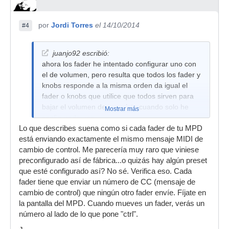
por
Jordi Torres
el 14/10/2014
#4
juanjo92 escribió:
ahora los fader he intentado configurar uno con
el de volumen, pero resulta que todos los fader y
knobs responde a la misma orden da igual el
fader o knobs que utilice que todos sirven para
bajar el volumen de esa pista cuando solo he
Mostrar más
configurado uno.
Lo que describes suena como si cada fader de tu MPD
está enviando exactamente el mismo mensaje MIDI de
cambio de control. Me parecería muy raro que viniese
preconfigurado así de fábrica...o quizás hay algún preset
que esté configurado así? No sé. Verifica eso. Cada
fader tiene que enviar un número de CC (mensaje de
cambio de control) que ningún otro fader envíe. Fíjate en
la pantalla del MPD. Cuando mueves un fader, verás un
número al lado de lo que pone "ctrl".